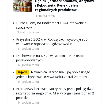
Dębicki Jarmark Smaków, Antyków
i Rękodzieła. Rynek pełen
regionalnych produktów
49 minut temu
Burze i ulewy na Podkarpaciu. 244 interwencje
strażaków
3 godziny temu
Przyszłość ZOZ-u w Ropczycach wywołuje spór
w powiecie ropczycko-sędziszowskim
11 godzin temu
Dachowanie na DK94 w Mirocinie. Bez osób
poszkodowanych
12 godzin temu
Nawałnica uszkodziła Lipę Sobieskiego.
ZDJĘCIA
Jeden z konarów Drzewa Roku został złamany
14 godzin temu
Nietrzeźwy kierowca zatrzymany przez policję dwa
razy tego samego dnia. Miał w organizmie ponad 2
promile
14 godzin temu