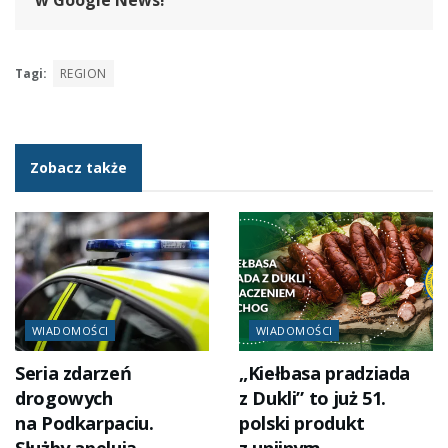
w Google News!
Tagi:
REGION
Zobacz także
WIADOMOŚCI
WIADOMOŚCI
Seria zdarzeń
„Kiełbasa pradziada
drogowych
z Dukli” to już 51.
na Podkarpaciu.
polski produkt
Służby apelują
z unijnym