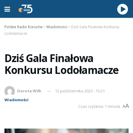
Polskie Radio Rzeszów
>
Wiadomości
>
Dziś Gala Finałowa Konkursu
Lodołamacze
Dziś Gala Finałowa
Konkursu Lodołamacze
Dorota Wilk
12 października 2023 - 13:21
Wiadomości
A
Czas czytania: 1 minuta
A