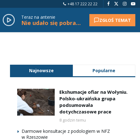
+48 17 222 22 22
Teraz na antenie
ZGŁOŚ TEMAT
Nie udało się pobrać tytułu.
Najnowsze
Popularne
Ekshumacje ofiar na Wołyniu.
Polsko-ukraińska grupa
podsumowała
dotychczasowe prace
8 godzin temu
Darmowe konsultacje z podologiem w NFZ
w Rzeszowie