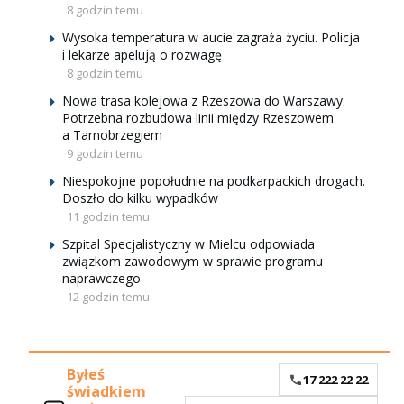
8 godzin temu
Wysoka temperatura w aucie zagraża życiu. Policja
i lekarze apelują o rozwagę
8 godzin temu
Nowa trasa kolejowa z Rzeszowa do Warszawy.
Potrzebna rozbudowa linii między Rzeszowem
a Tarnobrzegiem
9 godzin temu
Niespokojne popołudnie na podkarpackich drogach.
Doszło do kilku wypadków
11 godzin temu
Szpital Specjalistyczny w Mielcu odpowiada
związkom zawodowym w sprawie programu
naprawczego
12 godzin temu
Byłeś
17 222 22 22
świadkiem