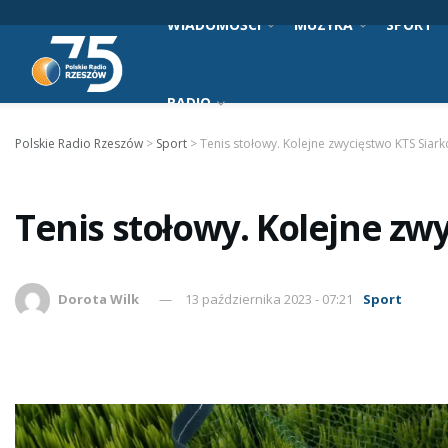
WIADOMOŚCI
MUZYKA
SPORT
RADIO
Polskie Radio Rzeszów
>
Sport
>
Tenis stołowy. Kolejne zwycięstwo KTS Siar
Tenis stołowy. Kolejne zw
Dorota Wilk
13 października 2023 - 07:21
Sport