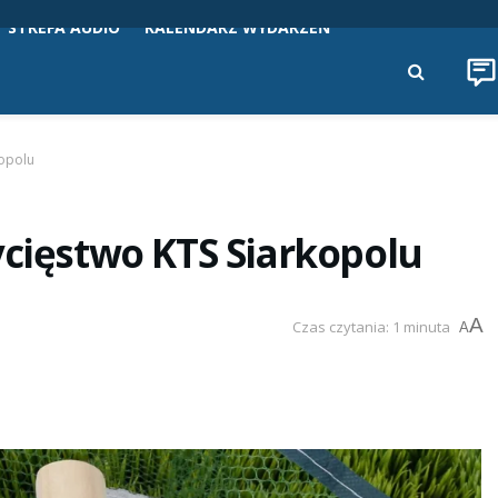
STREFA AUDIO
KALENDARZ WYDARZEŃ
kopolu
ycięstwo KTS Siarkopolu
A
Czas czytania: 1 minuta
A