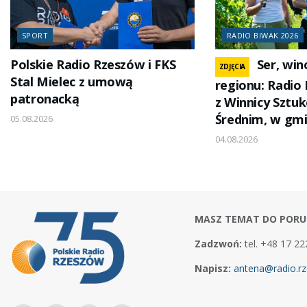
SPORT
RADIO BIWAK 2026
Polskie Radio Rzeszów i FKS
Ser, win
ZDJĘCIA
Stal Mielec z umową
regionu: Radio
patronacką
z Winnicy Sztu
Średnim, w gmi
05.08.2026
04.08.2026
MASZ TEMAT DO PORU
Zadzwoń:
tel. +48 17 22
Napisz:
antena@radio.rz