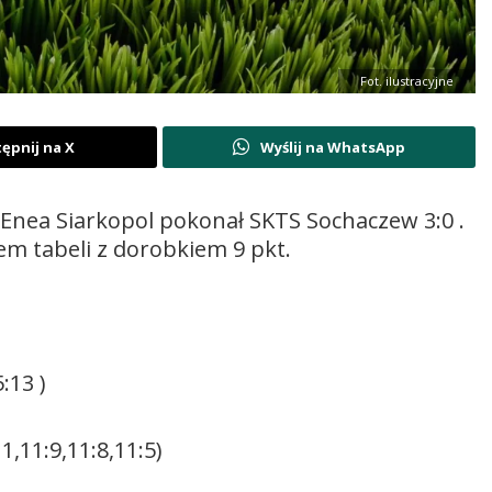
Fot. ilustracyjne
ępnij na X
Wyślij na WhatsApp
 Enea Siarkopol pokonał SKTS Sochaczew 3:0 .
em tabeli z dorobkiem 9 pkt.
:13 )
1,11:9,11:8,11:5)