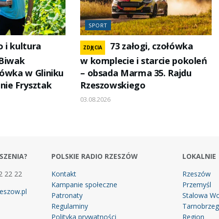
SPORT
o i kultura
73 załogi, czołówka
ZDJĘCIA
 Biwak
w komplecie i starcie pokoleń
kówka w Gliniku
– obsada Marma 35. Rajdu
nie Frysztak
Rzeszowskiego
03.08.2026
SZENIA?
POLSKIE RADIO RZESZÓW
LOKALNIE
2 22 22
Kontakt
Rzeszów
Kampanie społeczne
Przemyśl
eszow.pl
Patronaty
Stalowa Wo
Regulaminy
Tarnobrze
Polityka prywatności
Region