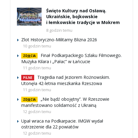
Święto Kultury nad Osławą.
Ukraińskie, bojkowskie
i łemkowskie tradycje w Mokrem
8 godzin temu
Zlot Historyczno-Militarny Blizna 2026
10 godzin temu
Finał Podkarpackiego Szlaku Filmowego.
ZDJĘCIA
Muzyka Kilara i „Pałac” w Łańcucie
11 godzin temu
Tragedia nad Jeziorem Rożnowskim.
PILNE
Utonęła 42-letnia mieszkanka Rzeszowa
11 godzin temu
„Nie bądź obojętny”. W Rzeszowie
ZDJĘCIA
manifestowano solidarność z Ukrainą
12 godzin temu
Upał wraca na Podkarpacie. IMGW wydał
ostrzeżenie dla 22 powiatów
12 godzin temu