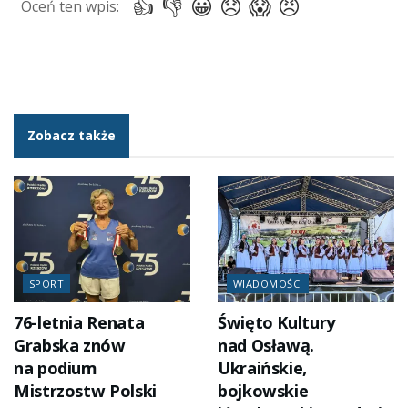
Zobacz także
SPORT
WIADOMOŚCI
76-letnia Renata
Święto Kultury
Grabska znów
nad Osławą.
na podium
Ukraińskie,
Mistrzostw Polski
bojkowskie