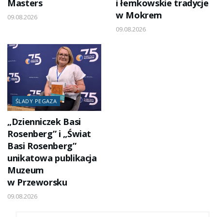
Masters
i łemkowskie tradycje
w Mokrem
09.08.2026
09.08.2026
ŚLADY PEGAZA
„Dzienniczek Basi
Rosenberg” i „Świat
Basi Rosenberg”
unikatowa publikacja
Muzeum
w Przeworsku
09.08.2026