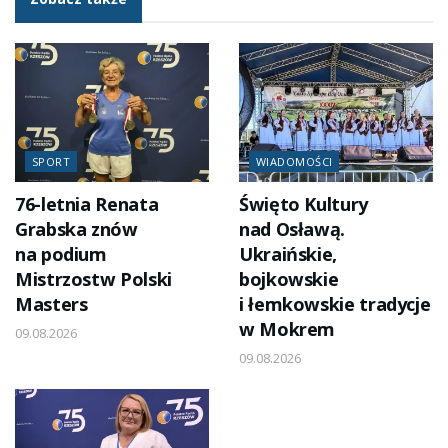
SPORT
WIADOMOŚCI
76-letnia Renata
Święto Kultury
Grabska znów
nad Osławą.
na podium
Ukraińskie,
Mistrzostw Polski
bojkowskie
Masters
i łemkowskie tradycje
w Mokrem
09.08.2026
09.08.2026