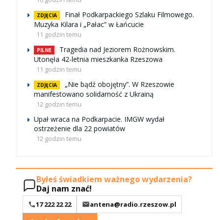
Finał Podkarpackiego Szlaku Filmowego.
ZDJĘCIA
Muzyka Kilara i „Pałac” w Łańcucie
11 godzin temu
Tragedia nad Jeziorem Rożnowskim.
PILNE
Utonęła 42-letnia mieszkanka Rzeszowa
11 godzin temu
„Nie bądź obojętny”. W Rzeszowie
ZDJĘCIA
manifestowano solidarność z Ukrainą
12 godzin temu
Upał wraca na Podkarpacie. IMGW wydał
ostrzeżenie dla 22 powiatów
12 godzin temu
Byłeś świadkiem ważnego wydarzenia?
Daj nam znać!
17 222 22 22
antena@radio.rzeszow.pl