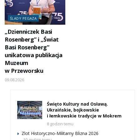
ŚLADY PEGAZA
„Dzienniczek Basi
Rosenberg” i „Świat
Basi Rosenberg”
unikatowa publikacja
Muzeum
w Przeworsku
09.08.2026
Święto Kultury nad Osławą.
Ukraińskie, bojkowskie
i łemkowskie tradycje w Mokrem
8 godzin temu
Zlot Historyczno-Militarny Blizna 2026
10 godzin temu