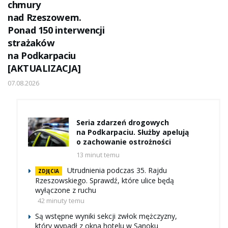
chmury
nad Rzeszowem.
Ponad 150 interwencji
strażaków
na Podkarpaciu
[AKTUALIZACJA]
07.08.2026
Seria zdarzeń drogowych
na Podkarpaciu. Służby apelują
o zachowanie ostrożności
13 minut temu
Utrudnienia podczas 35. Rajdu
ZDJĘCIA
Rzeszowskiego. Sprawdź, które ulice będą
wyłączone z ruchu
42 minuty temu
Są wstępne wyniki sekcji zwłok mężczyzny,
który wypadł z okna hotelu w Sanoku