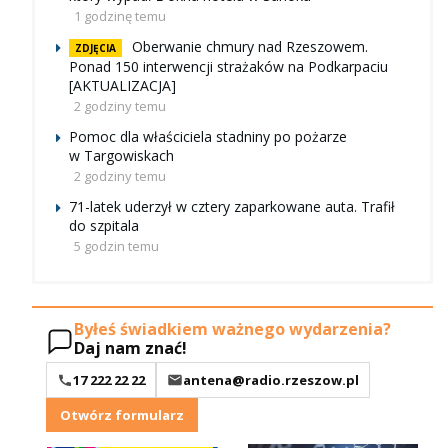
1 godzinę temu
Oberwanie chmury nad Rzeszowem.
ZDJĘCIA
Ponad 150 interwencji strażaków na Podkarpaciu
[AKTUALIZACJA]
2 godziny temu
Pomoc dla właściciela stadniny po pożarze
w Targowiskach
2 godziny temu
71-latek uderzył w cztery zaparkowane auta. Trafił
do szpitala
5 godzin temu
Byłeś świadkiem ważnego wydarzenia?
Daj nam znać!
17 222 22 22
antena@radio.rzeszow.pl
Otwórz formularz