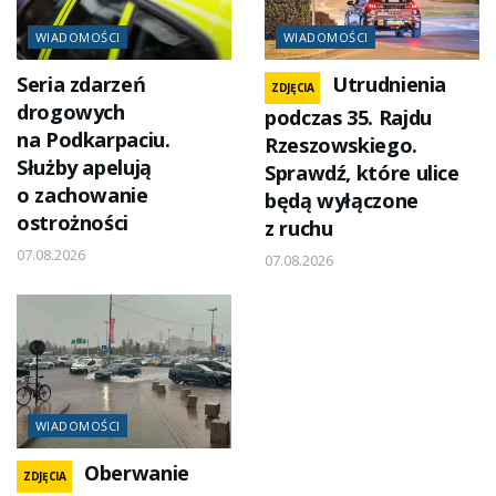
WIADOMOŚCI
WIADOMOŚCI
Seria zdarzeń
Utrudnienia
ZDJĘCIA
drogowych
podczas 35. Rajdu
na Podkarpaciu.
Rzeszowskiego.
Służby apelują
Sprawdź, które ulice
o zachowanie
będą wyłączone
ostrożności
z ruchu
07.08.2026
07.08.2026
WIADOMOŚCI
Oberwanie
ZDJĘCIA