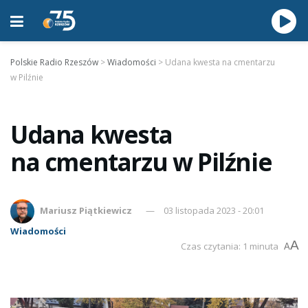
Polskie Radio Rzeszów
>
Wiadomości
>
Udana kwesta na cmentarzu
w Pilźnie
Udana kwesta
na cmentarzu w Pilźnie
Mariusz Piątkiewicz
03 listopada 2023 - 20:01
Wiadomości
A
Czas czytania: 1 minuta
A