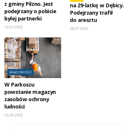
z gminy Pilzno. Jest
na 29-latkę w Dębicy.
podejrzany o pobicie
Podejrzany trafił
byłej partnerki
do aresztu
16.07.2026
08.07.2026
WIADOMOŚCI
W Parkoszu
powstanie magazyn
zasobów ochrony
ludności
26.06.2026