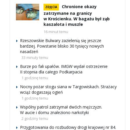
Chronione okazy
ZDJĘCIA
zatrzymane na granicy
w Krościenku. W bagażu był ząb
kaszalota i muszle
16 minut temu
Rzeszowskie Bulwary zazielenią się jeszcze
bardziej. Powstanie blisko 30 tysięcy nowych
nasadzeń
33 minuty temu
Burze po fali upałów. IMGW wydał ostrzeżenie
II stopnia dla całego Podkarpacia
1 godzinę temu
Nocny pożar stogu siana w Targowiskach. Strażacy
wciąż dogaszają ogień
1 godzinę temu
Wspólny patrol zatrzymał dwóch mężczyzn.
W aucie i domu znaleziono narkotyki
2 godziny temu
Przygotowania do rozbudowy drogi krajowej nr 84.