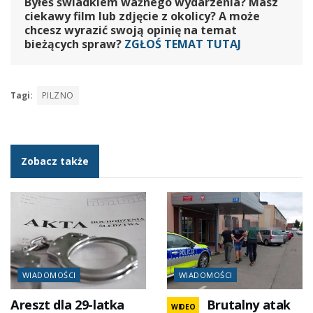
Byłeś świadkiem ważnego wydarzenia? Masz
ciekawy film lub zdjęcie z okolicy? A może
chcesz wyrazić swoją opinię na temat
bieżących spraw?
ZGŁOŚ TEMAT TUTAJ
Tagi:
PILZNO
Zobacz także
WIADOMOŚCI
WIADOMOŚCI
Areszt dla 29-latka
Brutalny atak
WIDEO