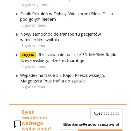
4 godziny temu
Piknik Pokoleń w Dębicy. Wieczorem Silent Disco
pod gołym niebem
5 godzin temu
Nowy samochód do transportu pacjentów
w mieleckim szpitalu
5 godzin temu
Rzeszowianie na czele 35. MARMA Rajdu
ZDJĘCIA
Rzeszowskiego. Rzeźnik triumfuje
5 godzin temu
Wypadek na trasie 35. Rajdu Rzeszowskiego.
Małgorzata Prus trafiła do szpitala
6 godzin temu
Byłeś
17 222 22 22
świadkiem
ważnego
antena@radio.rzeszow.pl
wydarzenia?