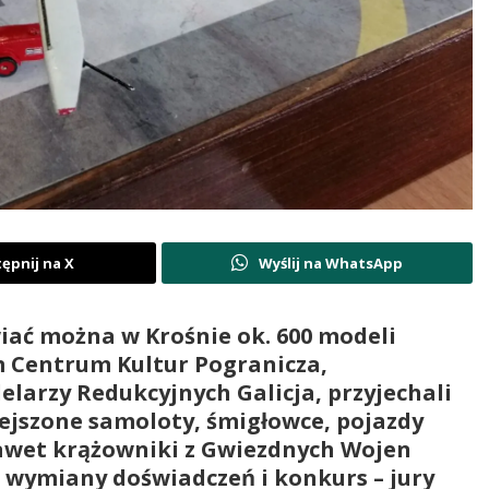
ępnij na X
Wyślij na WhatsApp
ziwiać można w Krośnie ok. 600 modeli
 Centrum Kultur Pogranicza,
larzy Redukcyjnych Galicja, przyjechali
iejszone samoloty, śmigłowce, pojazdy
nawet krążowniki z Gwiezdnych Wojen
ce wymiany doświadczeń i konkurs – jury