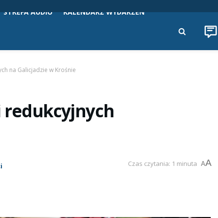
STREFA AUDIO
KALENDARZ WYDARZEŃ
ch na Galicjadzie w Krośnie
 redukcyjnych
A
Czas czytania: 1 minuta
A
i