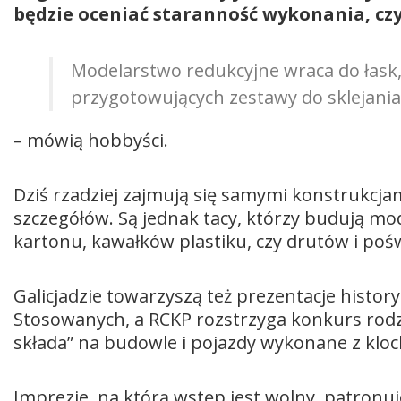
będzie oceniać staranność wykonania, cz
Modelarstwo redukcyjne wraca do łask,
przygotowujących zestawy do sklejania
– mówią hobbyści.
Dziś rzadziej zajmują się samymi konstrukcj
szczegółów. Są jednak tacy, którzy budują m
kartonu, kawałków plastiku, czy drutów i pośw
Galicjadzie towarzyszą też prezentacje histo
Stosowanych, a RCKP rozstrzyga konkurs rod
składa” na budowle i pojazdy wykonane z klo
Imprezie, na którą wstęp jest wolny, patronuj