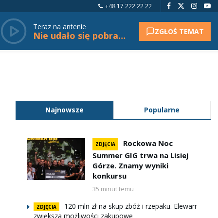
+48 17 222 22 22
Teraz na antenie
ZGŁOŚ TEMAT
Nie udało się pobrać tytułu.
Najnowsze
Popularne
Rockowa Noc
ZDJĘCIA
Summer GIG trwa na Lisiej
Górze. Znamy wyniki
konkursu
35 minut temu
120 mln zł na skup zbóż i rzepaku. Elewarr
ZDJĘCIA
zwiększa możliwości zakupowe