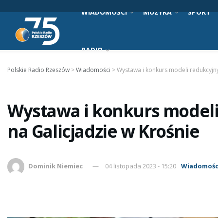
WIADOMOŚCI
MUZYKA
SPORT
RADIO
Polskie Radio Rzeszów
>
Wiadomości
>
Wystawa i konkurs modeli redukcyjny
Wystawa i konkurs modeli
na Galicjadzie w Krośnie
Dominik Niemiec
04 listopada 2023 - 15:20
Wiadomośc