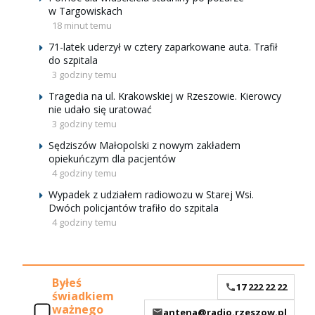
w Targowiskach
18 minut temu
71-latek uderzył w cztery zaparkowane auta. Trafił
do szpitala
3 godziny temu
Tragedia na ul. Krakowskiej w Rzeszowie. Kierowcy
nie udało się uratować
3 godziny temu
Sędziszów Małopolski z nowym zakładem
opiekuńczym dla pacjentów
4 godziny temu
Wypadek z udziałem radiowozu w Starej Wsi.
Dwóch policjantów trafiło do szpitala
4 godziny temu
Byłeś
17 222 22 22
świadkiem
ważnego
antena@radio.rzeszow.pl