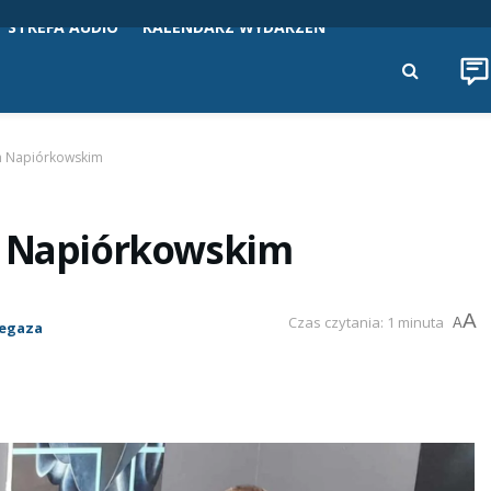
STREFA AUDIO
KALENDARZ WYDARZEŃ
em Napiórkowskim
m Napiórkowskim
A
Czas czytania: 1 minuta
A
Pegaza