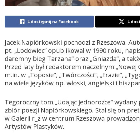
Udostępnij na Facebook
Udost
Jacek Napiórkowski pochodzi z Rzeszowa. Auto
pt. „Lodowiec” opublikował w 1990 roku, napi
daremny bieg Tarzana” oraz „Gniazda”, a także
Przed laty był redaktorem naczelnym „Nowej 
m.in. w „Toposie”, „Twórczości”, „Frazie”, „T
na wiele języków np. włoski, angielski i hiszpa
Tegoroczny tom „Udając jednorożce” wydany p
zbiór poezji Napiórkowskiego. Stał się on pre
w Galerii r_z w centrum Rzeszowa prowadzone
Artystów Plastyków.