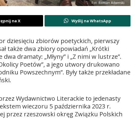
Fot. Roman Adamski
ępnij na X
Wyślij na WhatsApp
r dziesięciu zbiorów poetyckich, pierwszy
sał także dwa zbiory opowiadań „Krótki
 dwa dramaty: „Młyny” i „Z nimi w lustrze”.
Okolicy Poetów”, a jego utwory drukowano
ygodniku Powszechnym”. Były także przekładane
ński.
rzez Wydawnictwo Literackie to jedenasty
tekstem wieczoru 5 października 2023 r.
j przez rzeszowski okręg Związku Polskich