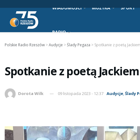
WIADOMOŚCI
MUZYKA
SPORT
RADIO
Polskie Radio Rzeszów
>
Audycje
>
Ślady Pegaza
>
Spotkanie z poetą Jacki
Spotkanie z poetą Jackie
Dorota Wilk
09 listopada 2023 - 12:37
Audycje
,
Ślady 