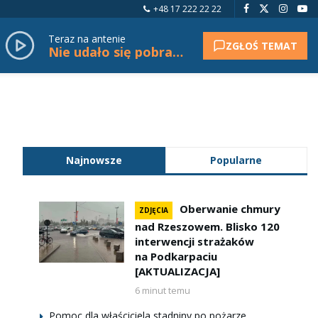
+48 17 222 22 22
Teraz na antenie
ZGŁOŚ TEMAT
Nie udało się pobrać tytułu.
Najnowsze
Popularne
Oberwanie chmury
ZDJĘCIA
nad Rzeszowem. Blisko 120
interwencji strażaków
na Podkarpaciu
[AKTUALIZACJA]
6 minut temu
Pomoc dla właściciela stadniny po pożarze