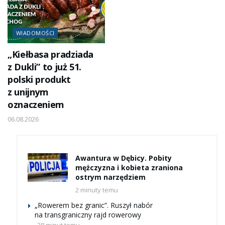
WIADOMOŚCI
„Kiełbasa pradziada
z Dukli” to już 51.
polski produkt
z unijnym
oznaczeniem
06.08.2026
Awantura w Dębicy. Pobity
mężczyzna i kobieta zraniona
ostrym narzędziem
2 minuty temu
„Rowerem bez granic”. Ruszył nabór
na transgraniczny rajd rowerowy
28 minut temu