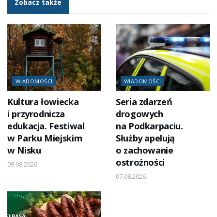
Zobacz także
WIADOMOŚCI
WIADOMOŚCI
Kultura łowiecka
Seria zdarzeń
i przyrodnicza
drogowych
edukacja. Festiwal
na Podkarpaciu.
w Parku Miejskim
Służby apelują
w Nisku
o zachowanie
ostrożności
09.08.2026
07.08.2026