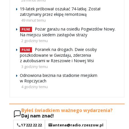
19-latek próbował oszukać 74-latkę. Został
zatrzymany przez ekipę remontową
49 minut temu
Pożar garażu na osiedlu Pogwizdów Nowy.
PILNE
Na miejscu siedem zastępów straży
2 godziny temu
Poranek na drogach. Dwie osoby
PILNE
poszkodowane w Gwizdaju, zderzenia
z autobusami w Rzeszowie i Nowej Wsi
3 godziny temu
Odnowiona bieżnia na stadionie miejskim
w Ropczycach
4 godziny temu
Byłeś świadkiem ważnego wydarzenia?
Daj nam znać!
17 222 22 22
antena@radio.rzeszow.pl