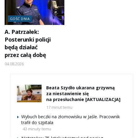
GOŚĆ DNIA
A. Patrzałek:
Posterunki policji
będą działać
przez całą dobę
04.08.2026
Beata Szydło ukarana grzywną
za niestawienie się
na przesłuchanie [AKTUALIZACJA]
17 minut temu
Wybuch beczki na złomowisku w Jaśle. Pracownik
trafił do szpitala
43 minuty temu