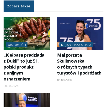
Zobacz także
WIADOMOŚCI
MIĘDZY CISZĄ A CISZĄ
„Kiełbasa pradziada
Małgorzata
z Dukli” to już 51.
Skulimowska
polski produkt
o różnych typach
z unijnym
turystów i podróżach
oznaczeniem
05.08.2026
06.08.2026