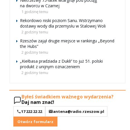
Nietrzeźwy 75-latek wtargnął pod pociąg
na dworcu w Czarnej
1 godzinę temu
Rekordowo niski poziom Sanu. Wstrzymano
dostawy wody dla przemysłu w Stalowej Woli
2 godziny temu
Rzeszów zajął drugie miejsce w rankingu „Beyond
the Hubs”
2 godziny temu
„Kiełbasa pradziada z Dukli” to już 51. polski
produkt z unijnym oznaczeniem
2 godziny temu
Byłeś świadkiem ważnego wydarzenia?
Daj nam znać!
17 222 22 22
antena@radio.rzeszow.pl
Otwórz formularz