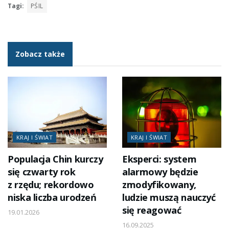
Tagi:
PŚIL
Zobacz także
KRAJ I ŚWIAT
KRAJ I ŚWIAT
Populacja Chin kurczy
Eksperci: system
się czwarty rok
alarmowy będzie
z rzędu; rekordowo
zmodyfikowany,
niska liczba urodzeń
ludzie muszą nauczyć
się reagować
19.01.2026
16.09.2025