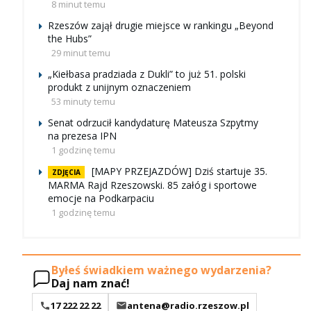
8 minut temu
Rzeszów zajął drugie miejsce w rankingu „Beyond
the Hubs”
29 minut temu
„Kiełbasa pradziada z Dukli” to już 51. polski
produkt z unijnym oznaczeniem
53 minuty temu
Senat odrzucił kandydaturę Mateusza Szpytmy
na prezesa IPN
1 godzinę temu
[MAPY PRZEJAZDÓW] Dziś startuje 35.
ZDJĘCIA
MARMA Rajd Rzeszowski. 85 załóg i sportowe
emocje na Podkarpaciu
1 godzinę temu
Byłeś świadkiem ważnego wydarzenia?
Daj nam znać!
17 222 22 22
antena@radio.rzeszow.pl