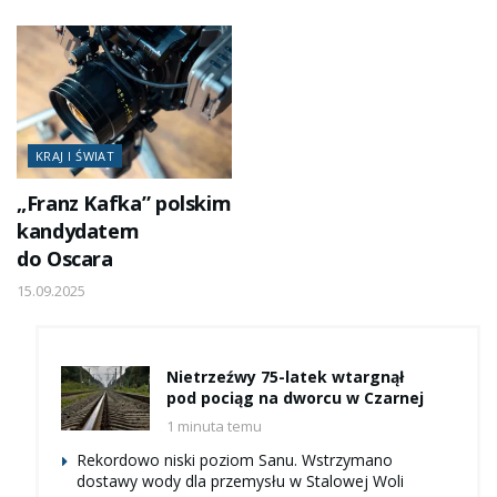
KRAJ I ŚWIAT
„Franz Kafka” polskim
kandydatem
do Oscara
15.09.2025
Nietrzeźwy 75-latek wtargnął
pod pociąg na dworcu w Czarnej
1 minuta temu
Rekordowo niski poziom Sanu. Wstrzymano
dostawy wody dla przemysłu w Stalowej Woli