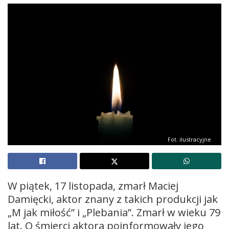
Fot. ilustracyjne
W piątek, 17 listopada, zmarł Maciej
Damięcki, aktor znany z takich produkcji jak
„M jak miłość” i „Plebania”. Zmarł w wieku 79
lat. O śmierci aktora poinformowały jego