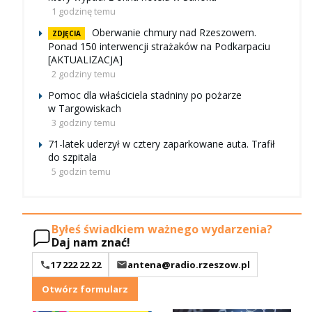
1 godzinę temu
Oberwanie chmury nad Rzeszowem.
ZDJĘCIA
Ponad 150 interwencji strażaków na Podkarpaciu
[AKTUALIZACJA]
2 godziny temu
Pomoc dla właściciela stadniny po pożarze
w Targowiskach
3 godziny temu
71-latek uderzył w cztery zaparkowane auta. Trafił
do szpitala
5 godzin temu
Byłeś świadkiem ważnego wydarzenia?
Daj nam znać!
17 222 22 22
antena@radio.rzeszow.pl
Otwórz formularz