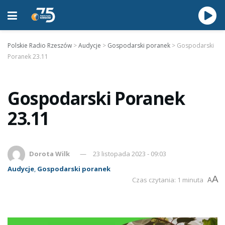
Polskie Radio Rzeszów
>
Audycje
>
Gospodarski poranek
>
Gospodarski
Poranek 23.11
Gospodarski Poranek
23.11
Dorota Wilk
23 listopada 2023 - 09:03
Audycje
,
Gospodarski poranek
A
Czas czytania: 1 minuta
A