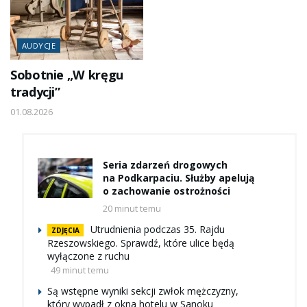
AUDYCJE
Sobotnie „W kręgu
tradycji”
01.08.2026
Seria zdarzeń drogowych
na Podkarpaciu. Służby apelują
o zachowanie ostrożności
20 minut temu
Utrudnienia podczas 35. Rajdu
ZDJĘCIA
Rzeszowskiego. Sprawdź, które ulice będą
wyłączone z ruchu
49 minut temu
Są wstępne wyniki sekcji zwłok mężczyzny,
który wypadł z okna hotelu w Sanoku