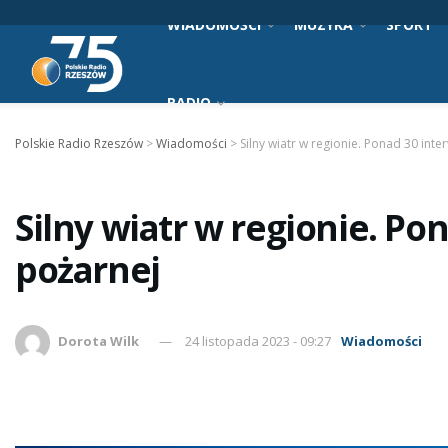
WIADOMOŚCI
MUZYKA
SPORT
RADIO
Polskie Radio Rzeszów
>
Wiadomości
>
Silny wiatr w regionie. Ponad 30 inte
Silny wiatr w regionie. Po
pożarnej
Dorota Wilk
24 listopada 2023 - 09:27
Wiadomości