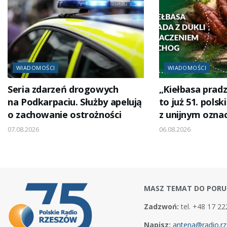
WIADOMOŚCI
WIADOMOŚCI
Seria zdarzeń drogowych
„Kiełbasa pradz
na Podkarpaciu. Służby apelują
to już 51. polsk
o zachowanie ostrożności
z unijnym ozna
07.08.2026
06.08.2026
MASZ TEMAT DO PORU
Zadzwoń:
tel. +48 17 22
Napisz:
antena@radio.rz