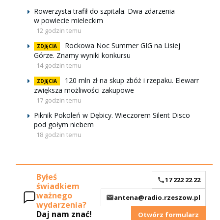
Rowerzysta trafił do szpitala. Dwa zdarzenia
w powiecie mieleckim
12 godzin temu
Rockowa Noc Summer GIG na Lisiej
ZDJĘCIA
Górze. Znamy wyniki konkursu
14 godzin temu
120 mln zł na skup zbóż i rzepaku. Elewarr
ZDJĘCIA
zwiększa możliwości zakupowe
17 godzin temu
Piknik Pokoleń w Dębicy. Wieczorem Silent Disco
pod gołym niebem
18 godzin temu
Byłeś
17 222 22 22
świadkiem
ważnego
antena@radio.rzeszow.pl
wydarzenia?
Daj nam znać!
Otwórz formularz