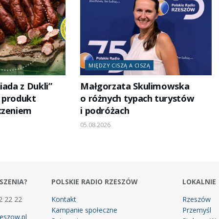
MIĘDZY CISZĄ A CISZĄ
iada z Dukli”
Małgorzata Skulimowska
i produkt
o różnych typach turystów
czeniem
i podróżach
05.08.2026
SZENIA?
POLSKIE RADIO RZESZÓW
LOKALNIE
2 22 22
Kontakt
Rzeszów
Kampanie społeczne
Przemyśl
eszow.pl