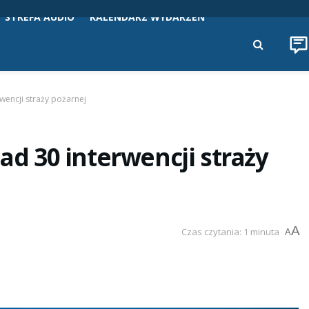
STREFA AUDIO
KALENDARZ WYDARZEŃ
rwencji straży pożarnej
nad 30 interwencji straży
A
Czas czytania: 1 minuta
A