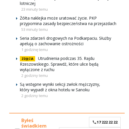
lotniczej
23 minuty temu
Żółta naklejka może uratować życie. PKP
przypomina zasady bezpieczeństwa na przejazdach
53 minuty temu
Seria zdarzeń drogowych na Podkarpaciu. Służby
apelują o zachowanie ostrożności
1 godzinę temu
Utrudnienia podczas 35. Rajdu
ZDJĘCIA
Rzeszowskiego. Sprawdź, które ulice będą
wyłączone z ruchu
2 godziny temu
Są wstępne wyniki sekcji zwłok mężczyzny,
który wypadł z okna hotelu w Sanoku
2 godziny temu
Byłeś
17 222 22 22
świadkiem