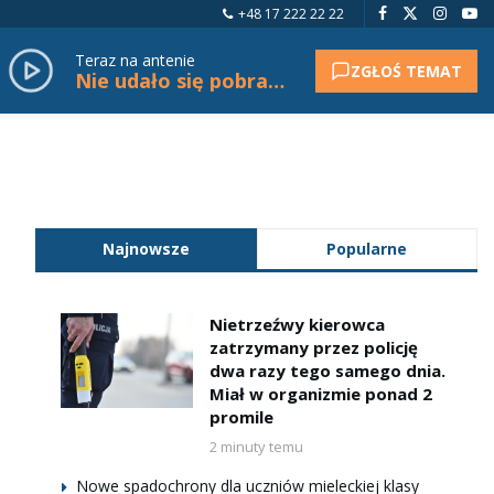
+48 17 222 22 22
Teraz na antenie
ZGŁOŚ TEMAT
Nie udało się pobrać tytułu.
Najnowsze
Popularne
Nietrzeźwy kierowca
zatrzymany przez policję
dwa razy tego samego dnia.
Miał w organizmie ponad 2
promile
2 minuty temu
Nowe spadochrony dla uczniów mieleckiej klasy