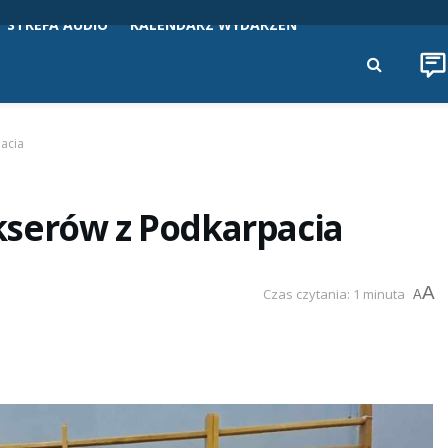
STREFA AUDIO
KALENDARZ WYDARZEŃ
acia
kserów z Podkarpacia
A
Czas czytania: 1 minuta
A