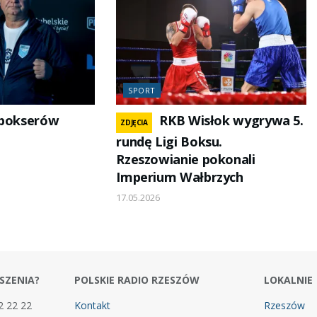
SPORT
bokserów
RKB Wisłok wygrywa 5.
ZDJĘCIA
rundę Ligi Boksu.
Rzeszowianie pokonali
Imperium Wałbrzych
17.05.2026
SZENIA?
POLSKIE RADIO RZESZÓW
LOKALNIE
2 22 22
Kontakt
Rzeszów