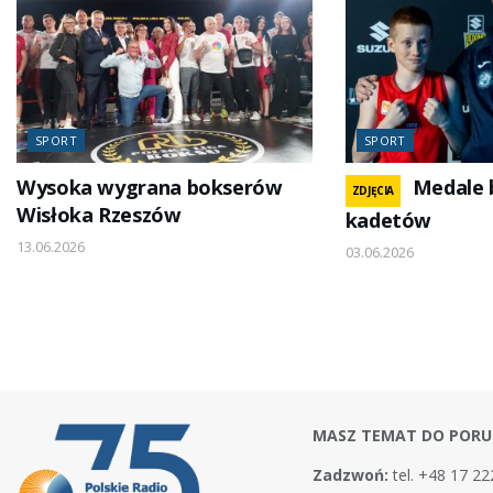
SPORT
SPORT
Wysoka wygrana bokserów
Medale 
ZDJĘCIA
Wisłoka Rzeszów
kadetów
13.06.2026
03.06.2026
MASZ TEMAT DO PORU
Zadzwoń:
tel. +48 17 22