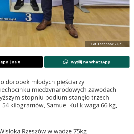
Fot. Facebook klubu
ępnij na X
Wyślij na WhatsApp
 to dorobek młodych pięściarzy
Ciechocinku międzynarodowych zawodach
wyższym stopniu podium stanęło trzech
 54 kilogramów, Samuel Kulik waga 66 kg,
 Wisłoka Rzeszów w wadze 75kg