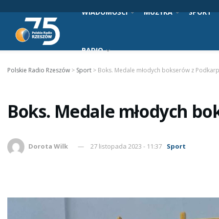
WIADOMOŚCI
MUZYKA
SPORT
RADIO
Polskie Radio Rzeszów
>
Sport
>
Boks. Medale młodych bokserów z Podkarp
Boks. Medale młodych bo
Dorota Wilk
27 listopada 2023 - 11:37
Sport