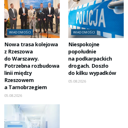
WIADOMOŚCI
WIADOMOŚCI
Nowa trasa kolejowa
Niespokojne
z Rzeszowa
popołudnie
do Warszawy.
na podkarpackich
Potrzebna rozbudowa
drogach. Doszło
linii między
do kilku wypadków
Rzeszowem
05.08.2026
a Tarnobrzegiem
05.08.2026