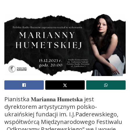
Pianistka 𝐌𝐚𝐫𝐢𝐚𝐧𝐧𝐚 𝐇𝐮𝐦𝐞𝐭𝐬𝐤𝐚 jest
dyrektorem artystycznym polsko-
ukraińskiej fundacji im. I.J.Paderewskiego,
współtwórcą Międzynarodowego Festiwalu
„Odkrywamy Paderewskiego” we Lwowie,