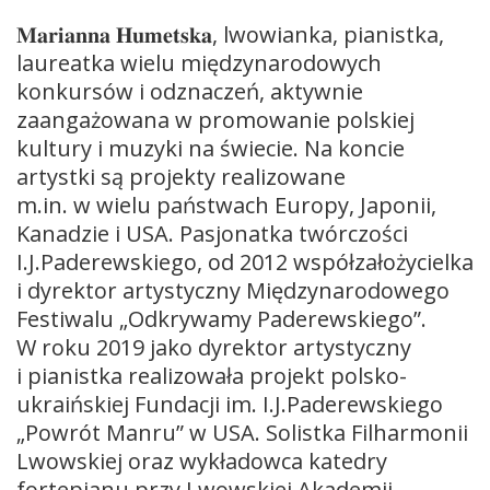
𝐌𝐚𝐫𝐢𝐚𝐧𝐧𝐚 𝐇𝐮𝐦𝐞𝐭𝐬𝐤𝐚, lwowianka, pianistka,
laureatka wielu międzynarodowych
konkursów i odznaczeń, aktywnie
zaangażowana w promowanie polskiej
kultury i muzyki na świecie. Na koncie
artystki są projekty realizowane
m.in. w wielu państwach Europy, Japonii,
Kanadzie i USA. Pasjonatka twórczości
I.J.Paderewskiego, od 2012 współzałożycielka
i dyrektor artystyczny Międzynarodowego
Festiwalu „Odkrywamy Paderewskiego”.
W roku 2019 jako dyrektor artystyczny
i pianistka realizowała projekt polsko-
ukraińskiej Fundacji im. I.J.Paderewskiego
„Powrót Manru” w USA. Solistka Filharmonii
Lwowskiej oraz wykładowca katedry
fortepianu przy Lwowskiej Akademii