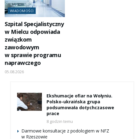
WIADOMOŚCI
Szpital Specjalistyczny
w Mielcu odpowiada
związkom
zawodowym
w sprawie programu
naprawczego
05.08.2026
Ekshumacje ofiar na Wołyniu.
Polsko-ukraińska grupa
podsumowała dotychczasowe
prace
8 godzin temu
Darmowe konsultacje z podologiem w NFZ
w Rzeszowie