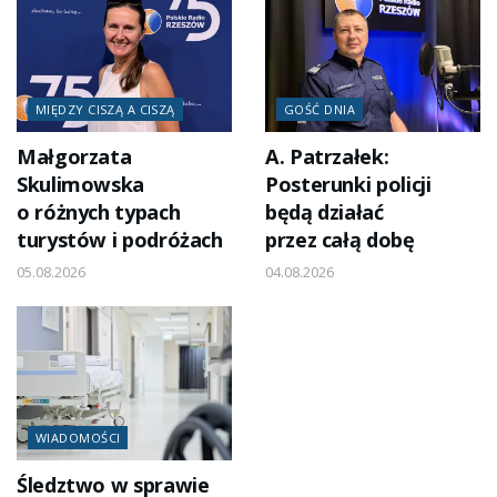
MIĘDZY CISZĄ A CISZĄ
GOŚĆ DNIA
Małgorzata
A. Patrzałek:
Skulimowska
Posterunki policji
o różnych typach
będą działać
turystów i podróżach
przez całą dobę
05.08.2026
04.08.2026
WIADOMOŚCI
Śledztwo w sprawie