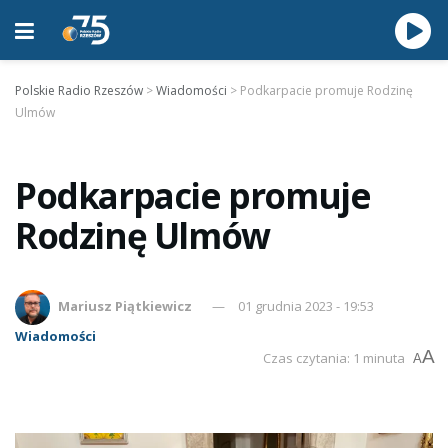
Polskie Radio Rzeszów
>
Wiadomości
>
Podkarpacie promuje Rodzinę
Ulmów
Podkarpacie promuje
Rodzinę Ulmów
Mariusz Piątkiewicz
01 grudnia 2023 - 19:53
Wiadomości
A
Czas czytania: 1 minuta
A