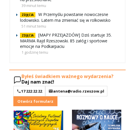
39 minut temu
W Przemyślu powstanie nowoczesne
ZDJĘCIA
lodowisko. Latem ma zmieniać się w rolkowisko
51 minut temu
[MAPY PRZEJAZDÓW] Dziś startuje 35.
ZDJĘCIA
MARMA Rajd Rzeszowski. 85 załóg i sportowe
emocje na Podkarpaciu
1 godzinę temu
Byłeś świadkiem ważnego wydarzenia?
Daj nam znać!
17 222 22 22
antena@radio.rzeszow.pl
Otwórz formularz