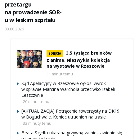
przetargu
na prowadzenie SOR-
u w leskim szpitalu
03.08.2026
3,5 tysiąca breloków
ZDJĘCIA
z anime. Niezwykła kolekcja
na wystawie w Rzeszowie
11 minut temu
Sąd Apelacyjny w Rzeszowie ogłosi wyrok
w sprawie Marcina Warchoła przeciwko Izabeli
Leszczynie
20 minut temu
[AKTUALIZACJA] Potrącenie rowerzysty na DK19
w Boguchwale. Koniec utrudnień na trasie
33 minuty temu
Beata Szydło ukarana grzywną za niestawienie się
na przesłuchanie