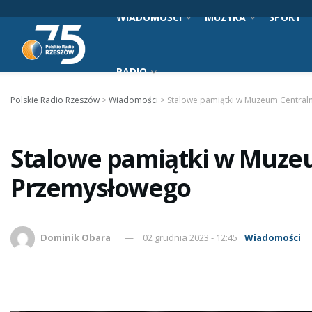
WIADOMOŚCI
MUZYKA
SPORT
RADIO
Polskie Radio Rzeszów
>
Wiadomości
>
Stalowe pamiątki w Muzeum Centra
Stalowe pamiątki w Muze
Przemysłowego
Dominik Obara
02 grudnia 2023 - 12:45
Wiadomości