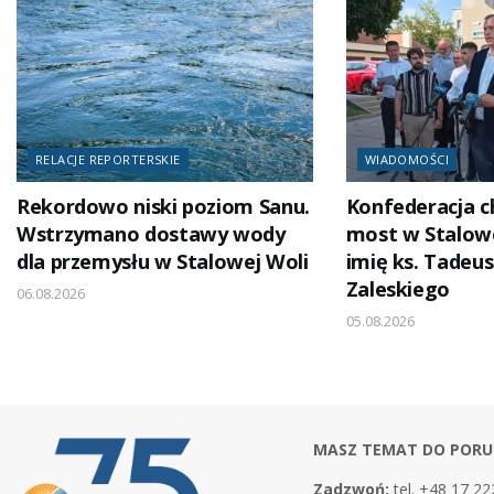
RELACJE REPORTERSKIE
WIADOMOŚCI
Rekordowo niski poziom Sanu.
Konfederacja c
Wstrzymano dostawy wody
most w Stalowe
dla przemysłu w Stalowej Woli
imię ks. Tadeus
Zaleskiego
06.08.2026
05.08.2026
MASZ TEMAT DO PORU
Zadzwoń:
tel. +48 17 22