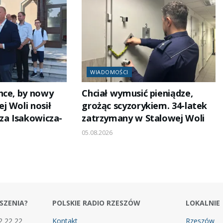
WIADOMOŚCI
hce, by nowy
Chciał wymusić pieniądze,
j Woli nosił
grożąc scyzorykiem. 34-latek
za Isakowicza-
zatrzymany w Stalowej Woli
05.08.2026
SZENIA?
POLSKIE RADIO RZESZÓW
LOKALNIE
2 22 22
Kontakt
Rzeszów