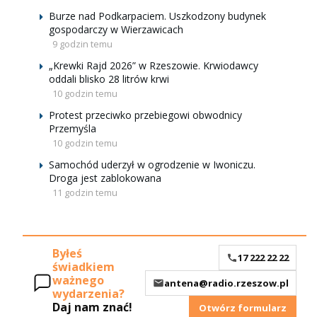
Burze nad Podkarpaciem. Uszkodzony budynek
gospodarczy w Wierzawicach
9 godzin temu
„Krewki Rajd 2026” w Rzeszowie. Krwiodawcy
oddali blisko 28 litrów krwi
10 godzin temu
Protest przeciwko przebiegowi obwodnicy
Przemyśla
10 godzin temu
Samochód uderzył w ogrodzenie w Iwoniczu.
Droga jest zablokowana
11 godzin temu
Byłeś
17 222 22 22
świadkiem
ważnego
antena@radio.rzeszow.pl
wydarzenia?
Daj nam znać!
Otwórz formularz