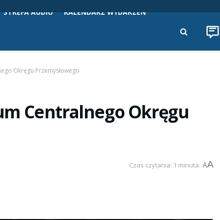
STREFA AUDIO
KALENDARZ WYDARZEŃ
lnego Okręgu Przemysłowego
um Centralnego Okręgu
A
Czas czytania: 1 minuta
A