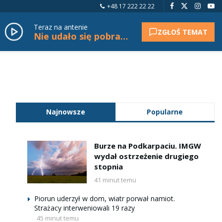
+48 17 222 22 22
Teraz na antenie
ZGŁOŚ TEMAT
Nie udało się pobrać tytułu.
Najnowsze
Popularne
Burze na Podkarpaciu. IMGW
wydał ostrzeżenie drugiego
stopnia
41 minut temu
Piorun uderzył w dom, wiatr porwał namiot.
Strażacy interweniowali 19 razy
45 minut temu