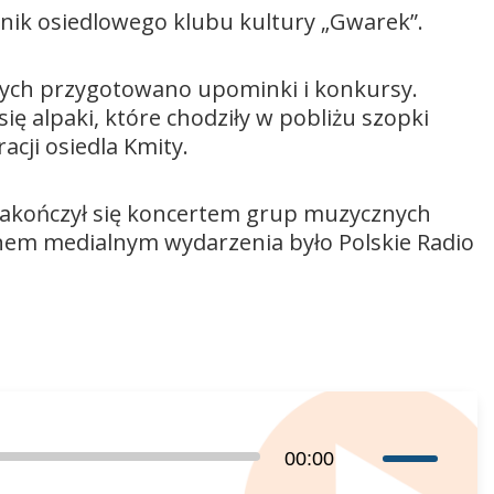
nik osiedlowego klubu kultury „Gwarek”.
tórych przygotowano upominki i konkursy.
ię alpaki, które chodziły w pobliżu szopki
acji osiedla Kmity.
 zakończył się koncertem grup muzycznych
onem medialnym wydarzenia było Polskie Radio
Używaj
00:00
strzałek