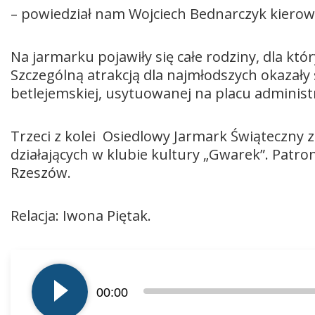
– powiedział nam Wojciech Bednarczyk kierow
Na jarmarku pojawiły się całe rodziny, dla k
Szczególną atrakcją dla najmłodszych okazały s
betlejemskiej, usytuowanej na placu administr
Trzeci z kolei Osiedlowy Jarmark Świąteczny
działających w klubie kultury „Gwarek”. Patr
Rzeszów.
Relacja: Iwona Piętak.
Odtwarzacz
plików
00:00
dźwiękowych