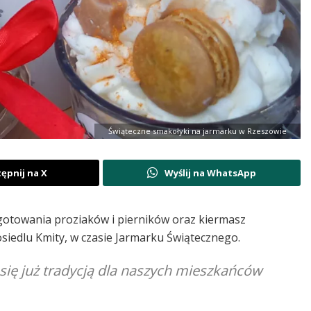
Świąteczne smakołyki na jarmarku w Rzeszowie
ępnij na X
Wyślij na WhatsApp
gotowania proziaków i pierników oraz kiermasz
siedlu Kmity, w czasie Jarmarku Świątecznego.
ł się już tradycją dla naszych mieszkańców