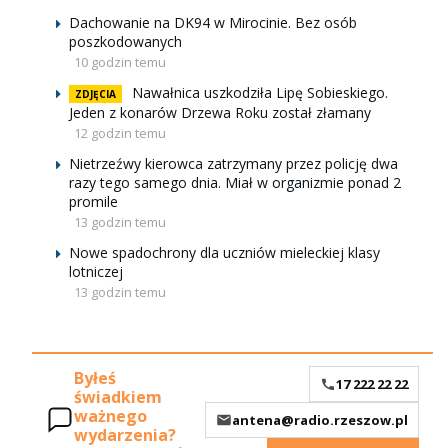
Dachowanie na DK94 w Mirocinie. Bez osób
poszkodowanych
10 godzin temu
Nawałnica uszkodziła Lipę Sobieskiego.
ZDJĘCIA
Jeden z konarów Drzewa Roku został złamany
12 godzin temu
Nietrzeźwy kierowca zatrzymany przez policję dwa
razy tego samego dnia. Miał w organizmie ponad 2
promile
13 godzin temu
Nowe spadochrony dla uczniów mieleckiej klasy
lotniczej
13 godzin temu
Byłeś
17 222 22 22
świadkiem
ważnego
antena@radio.rzeszow.pl
wydarzenia?