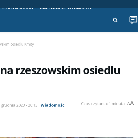
STREFA AUDIO
KALENDARZ WYDARZEŃ
owskim osiedlu Kmity
i na rzeszowskim osiedlu
A
Czas czytania: 1 minuta
A
1 grudnia 2023 - 20:13
Wiadomości