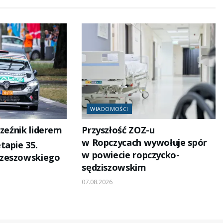
WIADOMOŚCI
zeźnik liderem
Przyszłość ZOZ-u
w Ropczycach wywołuje spór
tapie 35.
w powiecie ropczycko-
zeszowskiego
sędziszowskim
07.08.2026