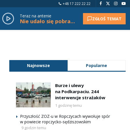
+48 17 222 22 22
Teraz na antenie
ZGŁOŚ TEMAT
Nie udało się pobrać tytułu.
Najnowsze
Popularne
Burze i ulewy
na Podkarpaciu. 244
interwencje strażaków
1 godzinę temu
Przyszłość ZOZ-u w Ropczycach wywołuje spór
w powiecie ropczycko-sędziszowskim
9 godzin temu