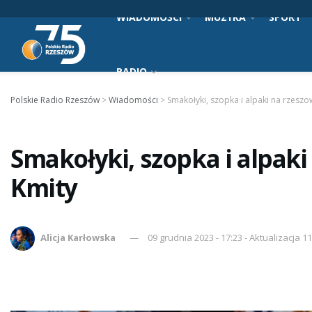
WIADOMOŚCI
MUZYKA
SPORT
RADIO
Polskie Radio Rzeszów
>
Wiadomości
>
Smakołyki, szopka i alpaki na rzesz
Smakołyki, szopka i alpak
Kmity
Alicja Karłowska
09 grudnia 2023 - 17:23 - Aktualizacja 1