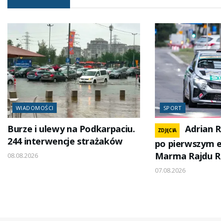
WIADOMOŚCI
SPORT
Burze i ulewy na Podkarpaciu.
Adrian R
ZDJĘCIA
244 interwencje strażaków
po pierwszym e
Marma Rajdu R
08.08.2026
07.08.2026