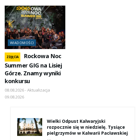
WIADOMOŚCI
Rockowa Noc
ZDJĘCIA
Summer GIG na Lisiej
Górze. Znamy wyniki
konkursu
08.08.2026 - Aktualizacja
09.08.2026
Wielki Odpust Kalwaryjski
rozpocznie się w niedzielę. Tysiące
pielgrzymów w Kalwarii Pacławskiej