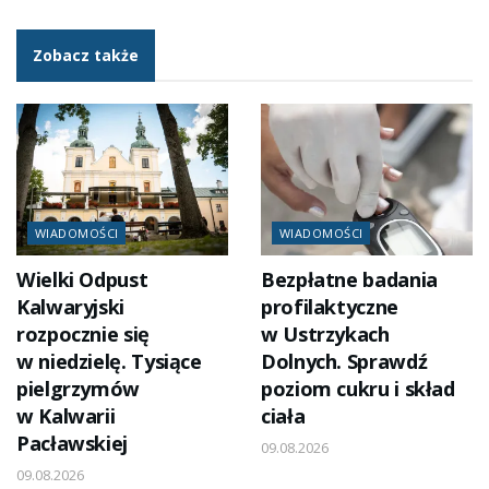
Zobacz także
WIADOMOŚCI
WIADOMOŚCI
Wielki Odpust
Bezpłatne badania
Kalwaryjski
profilaktyczne
rozpocznie się
w Ustrzykach
w niedzielę. Tysiące
Dolnych. Sprawdź
pielgrzymów
poziom cukru i skład
w Kalwarii
ciała
Pacławskiej
09.08.2026
09.08.2026