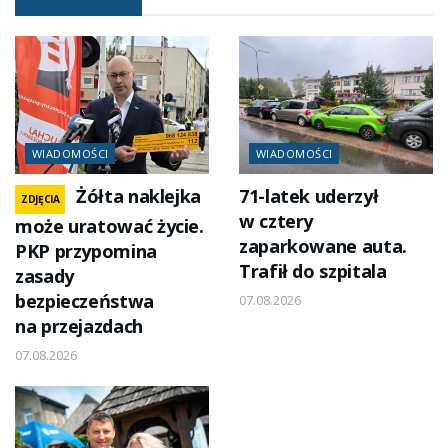
WIADOMOŚCI
WIADOMOŚCI
Żółta naklejka
71-latek uderzył
ZDJĘCIA
w cztery
może uratować życie.
zaparkowane auta.
PKP przypomina
Trafił do szpitala
zasady
bezpieczeństwa
07.08.2026
na przejazdach
07.08.2026