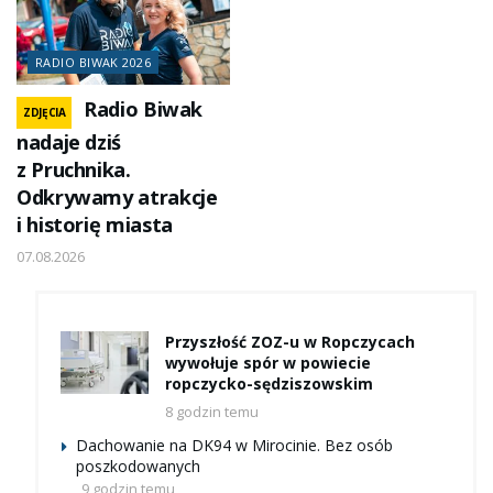
RADIO BIWAK 2026
Radio Biwak
ZDJĘCIA
nadaje dziś
z Pruchnika.
Odkrywamy atrakcje
i historię miasta
07.08.2026
Przyszłość ZOZ-u w Ropczycach
wywołuje spór w powiecie
ropczycko-sędziszowskim
8 godzin temu
Dachowanie na DK94 w Mirocinie. Bez osób
poszkodowanych
9 godzin temu