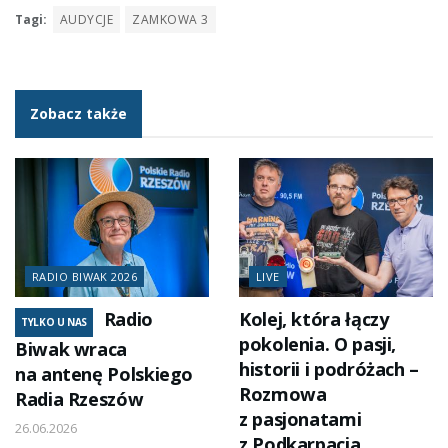
Tagi:
AUDYCJE
ZAMKOWA 3
Zobacz także
RADIO BIWAK 2026
LIVE
Radio
Kolej, która łączy
TYLKO U NAS
pokolenia. O pasji,
Biwak wraca
historii i podróżach –
na antenę Polskiego
Rozmowa
Radia Rzeszów
z pasjonatami
26.06.2026
z Podkarpacia