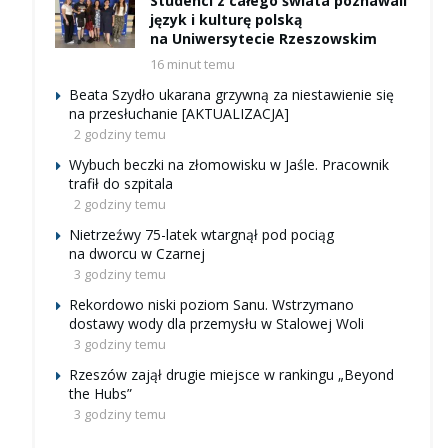
Studenci z całego świata poznawali
język i kulturę polską
na Uniwersytecie Rzeszowskim
16 minut temu
Beata Szydło ukarana grzywną za niestawienie się
na przesłuchanie [AKTUALIZACJA]
2 godziny temu
Wybuch beczki na złomowisku w Jaśle. Pracownik
trafił do szpitala
2 godziny temu
Nietrzeźwy 75-latek wtargnął pod pociąg
na dworcu w Czarnej
3 godziny temu
Rekordowo niski poziom Sanu. Wstrzymano
dostawy wody dla przemysłu w Stalowej Woli
3 godziny temu
Rzeszów zajął drugie miejsce w rankingu „Beyond
the Hubs”
3 godziny temu