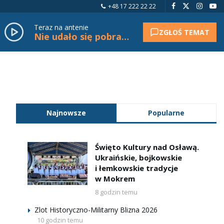
+48 17 222 22 22
Teraz na antenie
ZGŁOŚ TEMAT
Nie udało się pobrać tytułu.
Najnowsze
Popularne
Święto Kultury nad Osławą.
Ukraińskie, bojkowskie
i łemkowskie tradycje
w Mokrem
8 godzin temu
Zlot Historyczno-Militarny Blizna 2026
10 godzin temu