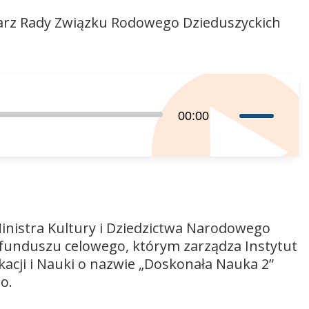
tarz Rady Związku Rodowego Dzieduszyckich
Używaj
00:00
strzałek
do
góry
oraz
do
dołu
inistra Kultury i Dziedzictwa Narodowego
aby
funduszu celowego, którym zarządza Instytut
zwiększyć
cji i Nauki o nazwie „Doskonała Nauka 2”
lub
o.
zmniejszyć
głośność.