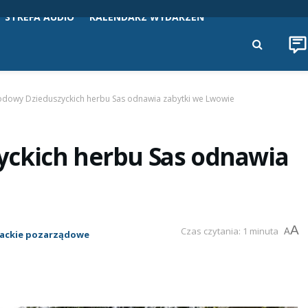
STREFA AUDIO
KALENDARZ WYDARZEŃ
odowy Dzieduszyckich herbu Sas odnawia zabytki we Lwowie
yckich herbu Sas odnawia
A
Czas czytania: 1 minuta
A
ackie pozarządowe