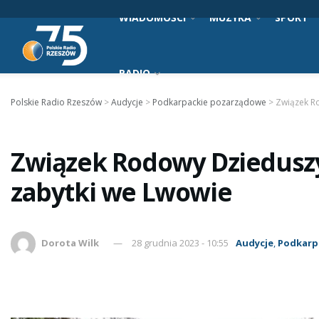
WIADOMOŚCI
MUZYKA
SPORT
RADIO
Polskie Radio Rzeszów
>
Audycje
>
Podkarpackie pozarządowe
>
Związek R
Związek Rodowy Dziedusz
zabytki we Lwowie
Dorota Wilk
28 grudnia 2023 - 10:55
Audycje
,
Podkarp