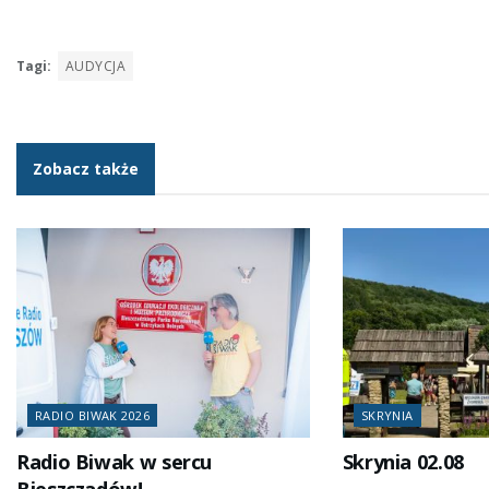
Tagi:
AUDYCJA
Zobacz także
RADIO BIWAK 2026
SKRYNIA
Radio Biwak w sercu
Skrynia 02.08