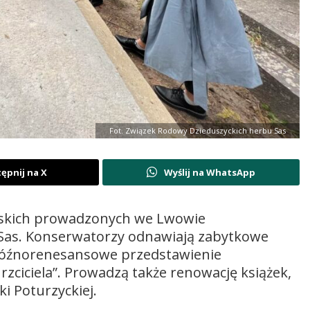
Fot. Związek Rodowy Dzieduszyckich herbu Sas
ępnij na X
Wyślij na WhatsApp
orskich prowadzonych we Lwowie
Sas. Konserwatorzy odnawiają zabytkowe
późnorenesansowe przedstawienie
rzciciela”. Prowadzą także renowację książek,
ki Poturzyckiej.