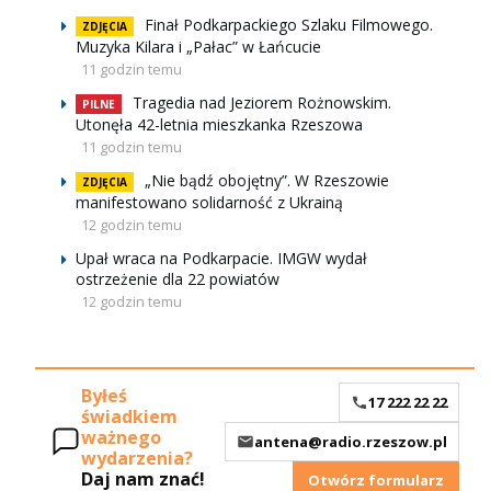
Finał Podkarpackiego Szlaku Filmowego.
ZDJĘCIA
Muzyka Kilara i „Pałac” w Łańcucie
11 godzin temu
Tragedia nad Jeziorem Rożnowskim.
PILNE
Utonęła 42-letnia mieszkanka Rzeszowa
11 godzin temu
„Nie bądź obojętny”. W Rzeszowie
ZDJĘCIA
manifestowano solidarność z Ukrainą
12 godzin temu
Upał wraca na Podkarpacie. IMGW wydał
ostrzeżenie dla 22 powiatów
12 godzin temu
Byłeś
17 222 22 22
świadkiem
ważnego
antena@radio.rzeszow.pl
wydarzenia?
Daj nam znać!
Otwórz formularz