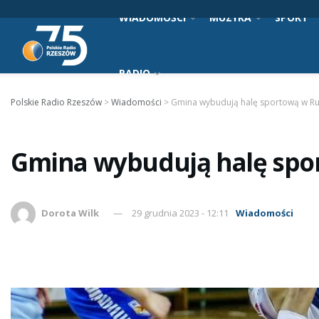
WIADOMOŚCI
MUZYKA
SPORT
RADIO
Polskie Radio Rzeszów
>
Wiadomości
>
Gmina wybudują halę sportową w Ru
Gmina wybudują halę spo
Dorota Wilk
29 grudnia 2023 - 12:11
Wiadomości