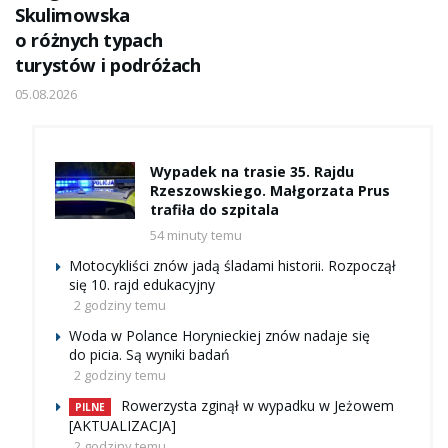
Skulimowska
o różnych typach
turystów i podróżach
05.08.2026
Wypadek na trasie 35. Rajdu
Rzeszowskiego. Małgorzata Prus
trafiła do szpitala
54 minuty temu
Motocykliści znów jadą śladami historii. Rozpoczął
się 10. rajd edukacyjny
2 godziny temu
Woda w Polance Horynieckiej znów nadaje się
do picia. Są wyniki badań
2 godziny temu
Rowerzysta zginął w wypadku w Jeżowem
PILNE
[AKTUALIZACJA]
2 godziny temu