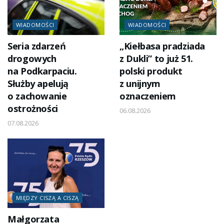
WIADOMOŚCI
WIADOMOŚCI
Seria zdarzeń
„Kiełbasa pradziada
drogowych
z Dukli” to już 51.
na Podkarpaciu.
polski produkt
Służby apelują
z unijnym
o zachowanie
oznaczeniem
ostrożności
06.08.2026
07.08.2026
MIĘDZY CISZĄ A CISZĄ
Małgorzata