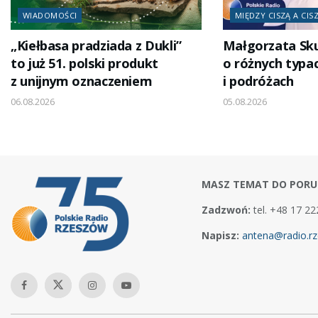
WIADOMOŚCI
MIĘDZY CISZĄ A CIS
„Kiełbasa pradziada z Dukli”
Małgorzata Sk
to już 51. polski produkt
o różnych typa
z unijnym oznaczeniem
i podróżach
06.08.2026
05.08.2026
MASZ TEMAT DO PORU
Zadzwoń:
tel. +48 17 22
Napisz:
antena@radio.rz