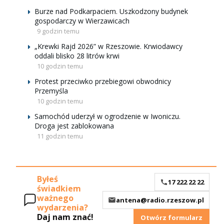
Burze nad Podkarpaciem. Uszkodzony budynek
gospodarczy w Wierzawicach
9 godzin temu
„Krewki Rajd 2026” w Rzeszowie. Krwiodawcy
oddali blisko 28 litrów krwi
10 godzin temu
Protest przeciwko przebiegowi obwodnicy
Przemyśla
10 godzin temu
Samochód uderzył w ogrodzenie w Iwoniczu.
Droga jest zablokowana
11 godzin temu
Byłeś
17 222 22 22
świadkiem
ważnego
antena@radio.rzeszow.pl
wydarzenia?
Daj nam znać!
Otwórz formularz