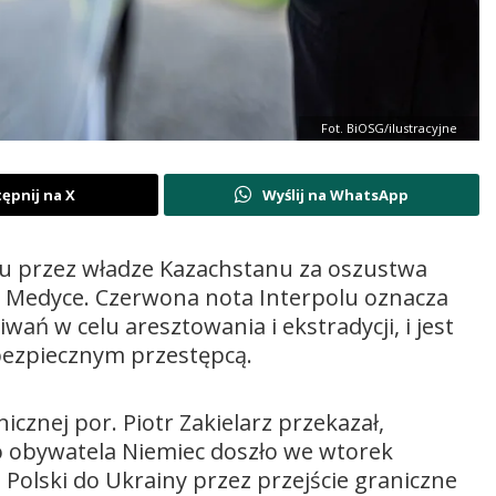
Fot. BiOSG/ilustracyjne
ępnij na X
Wyślij na WhatsApp
u przez władze Kazachstanu za oszustwa
 w Medyce. Czerwona nota Interpolu oznacza
ń w celu aresztowania i ekstradycji, i jest
ebezpiecznym przestępcą.
cznej por. Piotr Zakielarz przekazał,
o obywatela Niemiec doszło we wtorek
Polski do Ukrainy przez przejście graniczne