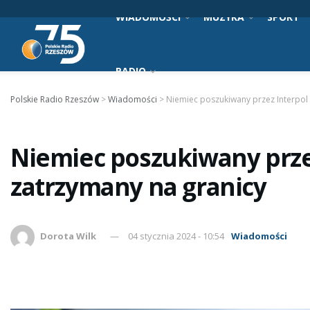
WIADOMOŚCI
MUZYKA
SPORT
RADIO
Polskie Radio Rzeszów
>
Wiadomości
>
Niemiec poszukiwany przez Interpol 
Niemiec poszukiwany przez
zatrzymany na granicy
Dorota Wilk
04 stycznia 2024 - 10:54
Wiadomości