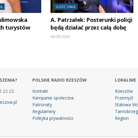
ZĄ
GOŚĆ DNIA
ulimowska
A. Patrzałek: Posterunki policji
ch turystów
będą działać przez całą dobę
04.08.2026
SZENIA?
POLSKIE RADIO RZESZÓW
LOKALNIE
2 22 22
Kontakt
Rzeszów
Kampanie społeczne
Przemyśl
eszow.pl
Patronaty
Stalowa Wo
Regulaminy
Tarnobrze
Polityka prywatności
Region