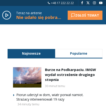
+48 17 222 22 22
Teraz na antenie
ZGŁOŚ TEMAT
Nie udało się pobrać tytułu.
Najnowsze
Popularne
Burze na Podkarpaciu. IMGW
wydał ostrzeżenie drugiego
stopnia
30 minut temu
Piorun uderzył w dom, wiatr porwał namiot.
Strażacy interweniowali 19 razy
34 minuty temu