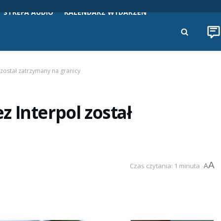
STREFA AUDIO
KALENDARZ WYDARZEŃ
został zatrzymany na granicy
 Interpol został
A
Czas czytania: 1 minuta
A