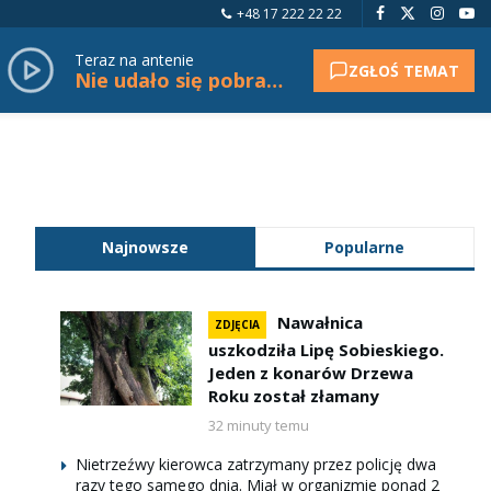
+48 17 222 22 22
Teraz na antenie
ZGŁOŚ TEMAT
Nie udało się pobrać tytułu.
Najnowsze
Popularne
Nawałnica
ZDJĘCIA
uszkodziła Lipę Sobieskiego.
Jeden z konarów Drzewa
Roku został złamany
32 minuty temu
Nietrzeźwy kierowca zatrzymany przez policję dwa
razy tego samego dnia. Miał w organizmie ponad 2