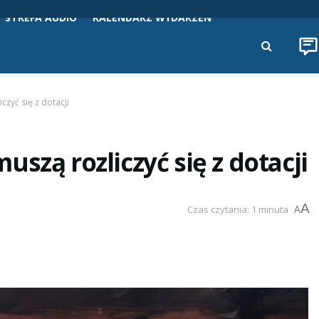
STREFA AUDIO
KALENDARZ WYDARZEŃ
zyć się z dotacji
szą rozliczyć się z dotacji
A
Czas czytania: 1 minuta
A