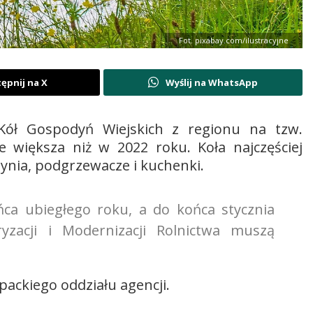
Fot. pixabay.com/ilustracyjne
ępnij na X
Wyślij na WhatsApp
Kół Gospodyń Wiejskich z regionu na tzw.
 większa niż w 2022 roku. Koła najczęściej
zynia, podgrzewacze i kuchenki.
ca ubiegłego roku, a do końca stycznia
yzacji i Modernizacji Rolnictwa muszą
ackiego oddziału agencji.