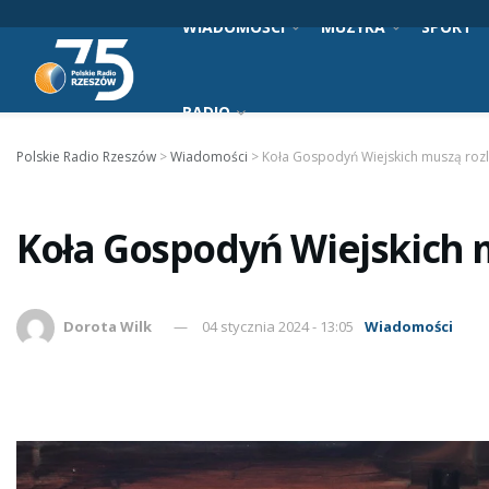
WIADOMOŚCI
MUZYKA
SPORT
RADIO
Polskie Radio Rzeszów
>
Wiadomości
>
Koła Gospodyń Wiejskich muszą rozlic
Koła Gospodyń Wiejskich mu
Dorota Wilk
04 stycznia 2024 - 13:05
Wiadomości