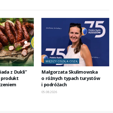
MIĘDZY CISZĄ A CISZĄ
iada z Dukli”
Małgorzata Skulimowska
i produkt
o różnych typach turystów
czeniem
i podróżach
05.08.2026