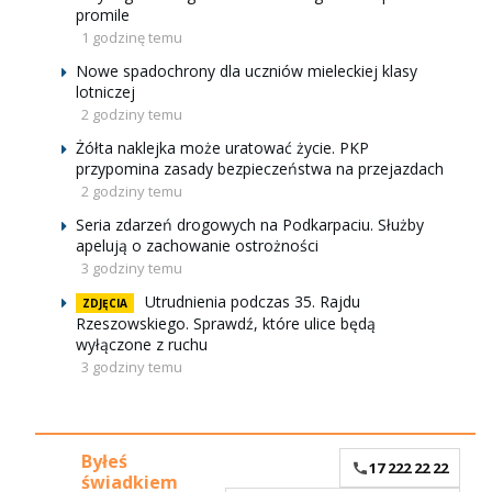
promile
1 godzinę temu
Nowe spadochrony dla uczniów mieleckiej klasy
lotniczej
2 godziny temu
Żółta naklejka może uratować życie. PKP
przypomina zasady bezpieczeństwa na przejazdach
2 godziny temu
Seria zdarzeń drogowych na Podkarpaciu. Służby
apelują o zachowanie ostrożności
3 godziny temu
Utrudnienia podczas 35. Rajdu
ZDJĘCIA
Rzeszowskiego. Sprawdź, które ulice będą
wyłączone z ruchu
3 godziny temu
Byłeś
17 222 22 22
świadkiem