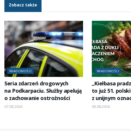
Zobacz także
WIADOMOŚCI
WIADOMOŚCI
Seria zdarzeń drogowych
„Kiełbasa pradz
na Podkarpaciu. Służby apelują
to już 51. polsk
o zachowanie ostrożności
z unijnym ozna
07.08.2026
06.08.2026