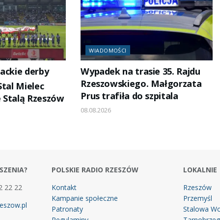
WIADOMOŚCI
ackie derby
Wypadek na trasie 35. Rajdu
Rzeszowskiego. Małgorzata
Stal Mielec
Prus trafiła do szpitala
 Stalą Rzeszów
08.08.2026
SZENIA?
POLSKIE RADIO RZESZÓW
LOKALNIE
2 22 22
Kontakt
Rzeszów
Kampanie społeczne
Przemyśl
eszow.pl
Patronaty
Stalowa Wo
Regulaminy
Tarnobrze