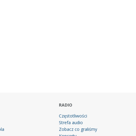
RADIO
Częstotliwości
Strefa audio
la
Zobacz co graliśmy
g
Koncerty