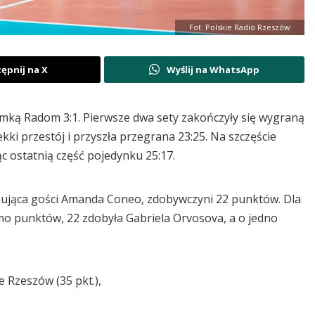
Fot. Polskie Radio Rzeszów
ępnij na X
Wyślij na WhatsApp
ką Radom 3:1. Pierwsze dwa sety zakończyły się wygraną
lekki przestój i przyszła przegrana 23:25. Na szczęście
c ostatnią część pojedynku 25:17.
mująca gości Amanda Coneo, zdobywczyni 22 punktów. Dla
amo punktów, 22 zdobyła Gabriela Orvosova, a o jedno
e Rzeszów (35 pkt.),