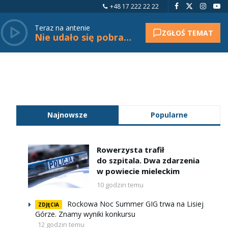
+48 17 222 22 22
Teraz na antenie
ZGŁOŚ TEMAT
Nie udało się pobrać tytułu.
Najnowsze
Popularne
Rowerzysta trafił
do szpitala. Dwa zdarzenia
w powiecie mieleckim
10 godzin temu
Rockowa Noc Summer GIG trwa na Lisiej
ZDJĘCIA
Górze. Znamy wyniki konkursu
12 godzin temu