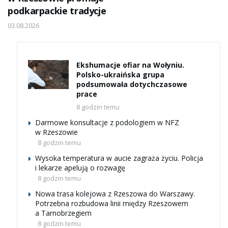
podkarpackie tradycje
03.08.2026
Ekshumacje ofiar na Wołyniu.
Polsko-ukraińska grupa
podsumowała dotychczasowe
prace
8 godzin temu
Darmowe konsultacje z podologiem w NFZ
w Rzeszowie
8 godzin temu
Wysoka temperatura w aucie zagraża życiu. Policja
i lekarze apelują o rozwagę
8 godzin temu
Nowa trasa kolejowa z Rzeszowa do Warszawy.
Potrzebna rozbudowa linii między Rzeszowem
a Tarnobrzegiem
8 godzin temu