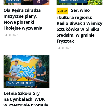
MUZYKA
RADIO BIWAK 2026
Ola Kędra zdradza
Ser, wino
ZDJĘCIA
muzyczne plany.
i kultura regionu:
Nowe piosenki
Radio Biwak z Winnicy
i kolejne wyzwania
Sztukówka w Gliniku
Średnim, w gminie
04.08.2026
Frysztak
04.08.2026
OKOLICE KULTURY
Letnia Szkoła Gry
na Cymbałach. WDK
w Rzeszowie promuje