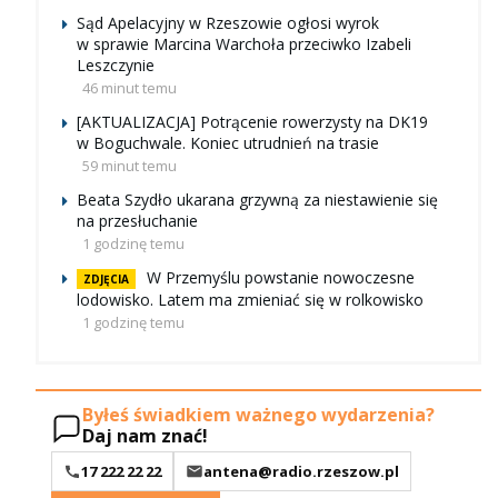
Sąd Apelacyjny w Rzeszowie ogłosi wyrok
w sprawie Marcina Warchoła przeciwko Izabeli
Leszczynie
46 minut temu
[AKTUALIZACJA] Potrącenie rowerzysty na DK19
w Boguchwale. Koniec utrudnień na trasie
59 minut temu
Beata Szydło ukarana grzywną za niestawienie się
na przesłuchanie
1 godzinę temu
W Przemyślu powstanie nowoczesne
ZDJĘCIA
lodowisko. Latem ma zmieniać się w rolkowisko
1 godzinę temu
Byłeś świadkiem ważnego wydarzenia?
Daj nam znać!
17 222 22 22
antena@radio.rzeszow.pl