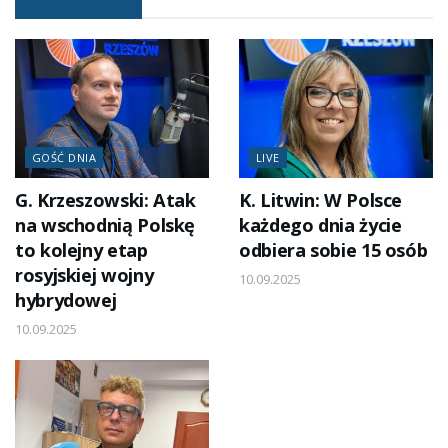
GOŚĆ DNIA
LIVE
G. Krzeszowski: Atak
K. Litwin: W Polsce
na wschodnią Polskę
każdego dnia życie
to kolejny etap
odbiera sobie 15 osób
rosyjskiej wojny
10.09.2025
hybrydowej
10.09.2025