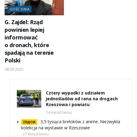
GOŚĆ DNIA
G. Zajdel: Rząd
powinien lepiej
informować
o dronach, które
spadają na terenie
Polski
08.09.2025
Cztery wypadki z udziałem
jednośladów od rana na drogach
Rzeszowa i powiatu
14 minut temu
3,5 tysiąca breloków z anime. Niezwykła
ZDJĘCIA
kolekcja na wystawie w Rzeszowie
37 minut temu