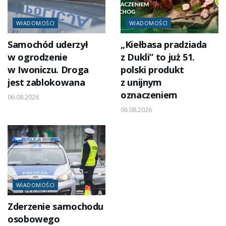
WIADOMOŚCI
WIADOMOŚCI
Samochód uderzył
„Kiełbasa pradziada
w ogrodzenie
z Dukli” to już 51.
w Iwoniczu. Droga
polski produkt
jest zablokowana
z unijnym
oznaczeniem
06.08.2026
06.08.2026
WIADOMOŚCI
Zderzenie samochodu
osobowego