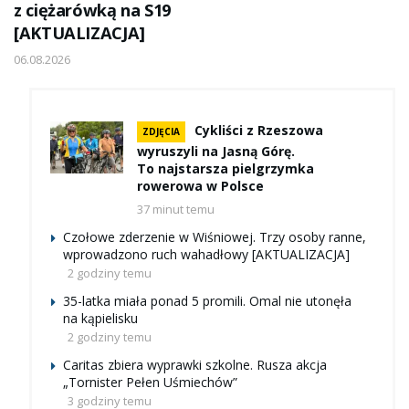
z ciężarówką na S19
[AKTUALIZACJA]
06.08.2026
Cykliści z Rzeszowa
ZDJĘCIA
wyruszyli na Jasną Górę.
To najstarsza pielgrzymka
rowerowa w Polsce
37 minut temu
Czołowe zderzenie w Wiśniowej. Trzy osoby ranne,
wprowadzono ruch wahadłowy [AKTUALIZACJA]
2 godziny temu
35-latka miała ponad 5 promili. Omal nie utonęła
na kąpielisku
2 godziny temu
Caritas zbiera wyprawki szkolne. Rusza akcja
„Tornister Pełen Uśmiechów”
3 godziny temu