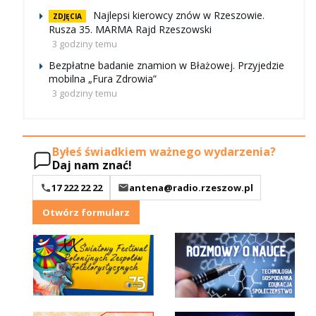
Najlepsi kierowcy znów w Rzeszowie.
ZDJĘCIA
Rusza 35. MARMA Rajd Rzeszowski
3 godziny temu
Bezpłatne badanie znamion w Błażowej. Przyjedzie
mobilna „Fura Zdrowia”
3 godziny temu
Byłeś świadkiem ważnego wydarzenia?
Daj nam znać!
17 222 22 22
antena@radio.rzeszow.pl
Otwórz formularz