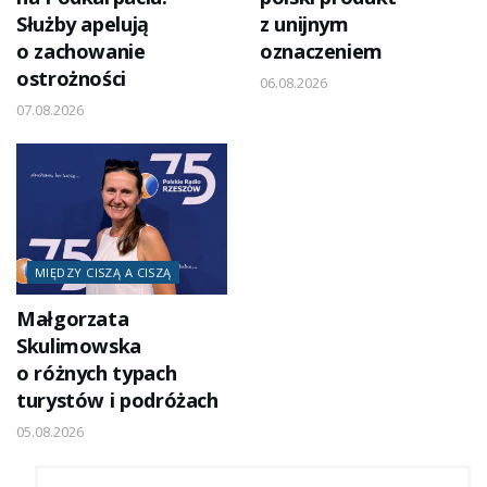
Służby apelują
z unijnym
o zachowanie
oznaczeniem
ostrożności
06.08.2026
07.08.2026
MIĘDZY CISZĄ A CISZĄ
Małgorzata
Skulimowska
o różnych typach
turystów i podróżach
05.08.2026