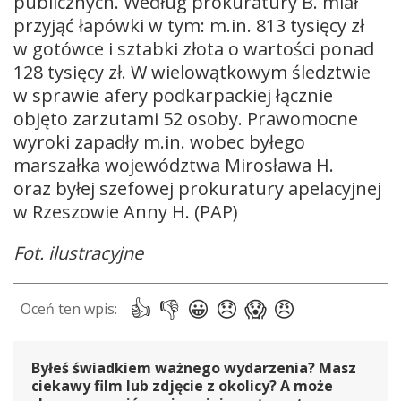
publicznych. Według prokuratury B. miał
przyjąć łapówki w tym: m.in. 813 tysięcy zł
w gotówce i sztabki złota o wartości ponad
128 tysięcy zł. W wielowątkowym śledztwie
w sprawie afery podkarpackiej łącznie
objęto zarzutami 52 osoby. Prawomocne
wyroki zapadły m.in. wobec byłego
marszałka województwa Mirosława H.
oraz byłej szefowej prokuratury apelacyjnej
w Rzeszowie Anny H. (PAP)
Fot. ilustracyjne
Byłeś świadkiem ważnego wydarzenia? Masz
ciekawy film lub zdjęcie z okolicy? A może