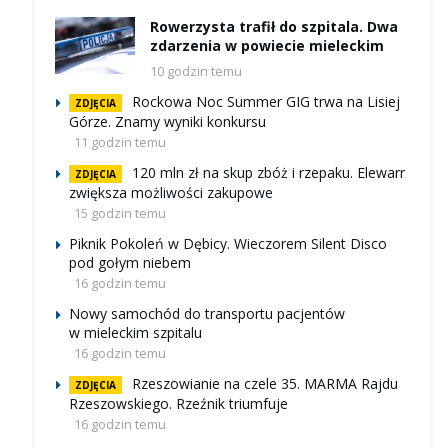
Rowerzysta trafił do szpitala. Dwa
zdarzenia w powiecie mieleckim
10 godzin temu
Rockowa Noc Summer GIG trwa na Lisiej
ZDJĘCIA
Górze. Znamy wyniki konkursu
11 godzin temu
120 mln zł na skup zbóż i rzepaku. Elewarr
ZDJĘCIA
zwiększa możliwości zakupowe
15 godzin temu
Piknik Pokoleń w Dębicy. Wieczorem Silent Disco
pod gołym niebem
16 godzin temu
Nowy samochód do transportu pacjentów
w mieleckim szpitalu
16 godzin temu
Rzeszowianie na czele 35. MARMA Rajdu
ZDJĘCIA
Rzeszowskiego. Rzeźnik triumfuje
16 godzin temu