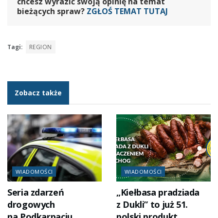
chcesz wyrazić swoją opinię na temat
bieżących spraw?
ZGŁOŚ TEMAT TUTAJ
Tagi:
REGION
Zobacz także
WIADOMOŚCI
WIADOMOŚCI
Seria zdarzeń
„Kiełbasa pradziada
drogowych
z Dukli” to już 51.
na Podkarpaciu.
polski produkt