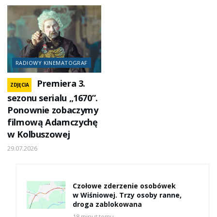
RADIOWY KINEMATOGRAF
Premiera 3.
ZDJĘCIA
sezonu serialu „1670”.
Ponownie zobaczymy
filmową Adamczychę
w Kolbuszowej
29.07.2026
Czołowe zderzenie osobówek
w Wiśniowej. Trzy osoby ranne,
droga zablokowana
18 minut temu