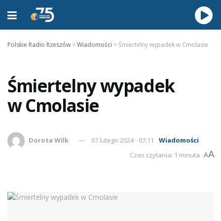
Polskie Radio Rzeszów
>
Wiadomości
>
Śmiertelny wypadek w Cmolasie
Śmiertelny wypadek
w Cmolasie
Dorota Wilk
07 lutego 2024 - 07:11
Wiadomości
A
Czas czytania: 1 minuta
A