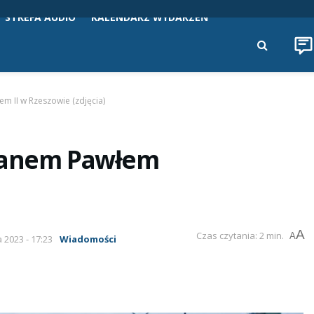
STREFA AUDIO
KALENDARZ WYDARZEŃ
m II w Rzeszowie (zdjęcia)
 Janem Pawłem
A
Czas czytania: 2 min.
A
a 2023 - 17:23
Wiadomości