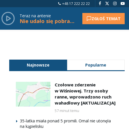
+48 17 222 22 22
Teraz na antenie
ZGŁOŚ TEMAT
Nie udało się pobrać tytułu.
Najnowsze
Popularne
Czołowe zderzenie
w Wiśniowej. Trzy osoby
ranne, wprowadzono ruch
wahadłowy [AKTUALIZACJA]
57 minut temu
35-latka miała ponad 5 promili. Omal nie utonęła
na kąpielisku