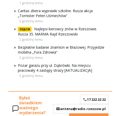
1 godzinę temu
Caritas zbiera wyprawki szkolne. Rusza akcja
„Tornister Pełen Uśmiechów”
2 godziny temu
Najlepsi kierowcy znów w Rzeszowie.
ZDJĘCIA
Rusza 35. MARMA Rajd Rzeszowski
2 godziny temu
Bezpłatne badanie znamion w Błażowej. Przyjedzie
mobilna „Fura Zdrowia”
2 godziny temu
Pożar garażu przy ul. Dąbrówki. Na miejscu
pracowały 4 zastępy straży [AKTUALIZACJA]
3 godziny temu
Byłeś
17 222 22 22
świadkiem
ważnego
antena@radio.rzeszow.pl
wydarzenia?