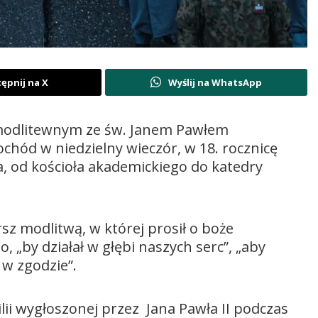
ępnij na X
Wyślij na WhatsApp
 modlitewnym ze św. Janem Pawłem
ochód w niedzielny wieczór, w 18. rocznicę
na, od kościoła akademickiego do katedry
z modlitwą, w której prosił o boże
, „by działał w głębi naszych serc”, „aby
i w zgodzie”.
lii wygłoszonej przez Jana Pawła II podczas