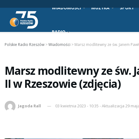
WIADOMOŚCI
MUZYKA
SPORT
RADIO
Polskie Radio Rzeszów
>
Wiadomości
>
Marsz modlitewny ze św. Janem Pawłe
Marsz modlitewny ze św.
II w Rzeszowie (zdjęcia)
Jagoda Rall
03 kwietnia 2023 - 10:35 - Aktualizacja 29 maj