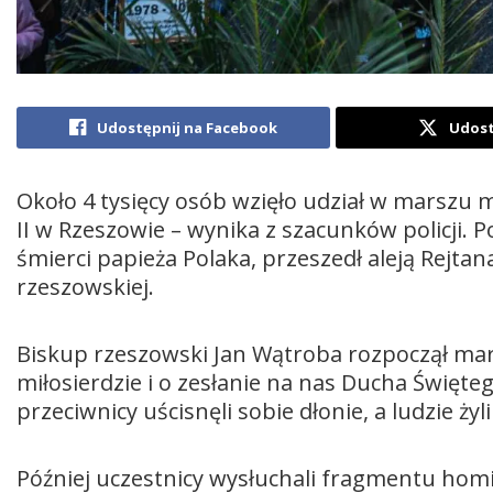
Udostępnij na Facebook
Udost
Około 4 tysięcy osób wzięło udział w marszu
II w Rzeszowie – wynika z szacunków policji. P
śmierci papieża Polaka, przeszedł aleją Rejta
rzeszowskiej.
Biskup rzeszowski Jan Wątroba rozpoczął mars
miłosierdzie i o zesłanie na nas Ducha Świętego
przeciwnicy uścisnęli sobie dłonie, a ludzie żyl
Później uczestnicy wysłuchali fragmentu homi