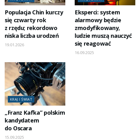
Populacja Chin kurczy
Eksperci: system
się czwarty rok
alarmowy będzie
z rzędu; rekordowo
zmodyfikowany,
niska liczba urodzeń
ludzie muszą nauczyć
się reagować
19.01.2026
16.09.2025
KRAJ I ŚWIAT
„Franz Kafka” polskim
kandydatem
do Oscara
15.09.2025