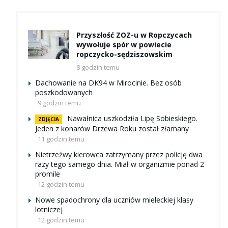
Przyszłość ZOZ-u w Ropczycach
wywołuje spór w powiecie
ropczycko-sędziszowskim
8 godzin temu
Dachowanie na DK94 w Mirocinie. Bez osób
poszkodowanych
9 godzin temu
Nawałnica uszkodziła Lipę Sobieskiego.
ZDJĘCIA
Jeden z konarów Drzewa Roku został złamany
11 godzin temu
Nietrzeźwy kierowca zatrzymany przez policję dwa
razy tego samego dnia. Miał w organizmie ponad 2
promile
12 godzin temu
Nowe spadochrony dla uczniów mieleckiej klasy
lotniczej
12 godzin temu