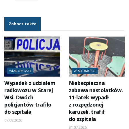
Zobacz także
WIADOMOŚCI
WIADOMOŚCI
Wypadek z udziałem
Niebezpieczna
radiowozu w Starej
zabawa nastolatków.
Wsi. Dwóch
11-latek wypadł
policjantów trafiło
z rozpędzonej
do szpitala
karuzeli, trafił
do szpitala
07.08.2026
31.07.2026