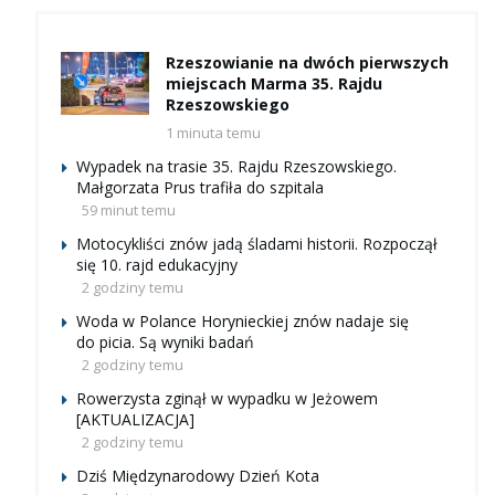
Rzeszowianie na dwóch pierwszych
miejscach Marma 35. Rajdu
Rzeszowskiego
1 minuta temu
Wypadek na trasie 35. Rajdu Rzeszowskiego.
Małgorzata Prus trafiła do szpitala
59 minut temu
Motocykliści znów jadą śladami historii. Rozpoczął
się 10. rajd edukacyjny
2 godziny temu
Woda w Polance Horynieckiej znów nadaje się
do picia. Są wyniki badań
2 godziny temu
Rowerzysta zginął w wypadku w Jeżowem
[AKTUALIZACJA]
2 godziny temu
Dziś Międzynarodowy Dzień Kota