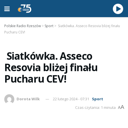
Polskie Radio Rzeszów
>
Sport
>
Siatkówka. Asseco Resovia bliżej finału
Pucharu CEV!
Siatkówka. Asseco
Resovia bliżej finału
Pucharu CEV!
Dorota Wilk
22 lutego 2024 - 07:31
Sport
A
Czas czytania: 1 minuta
A