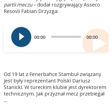
partii meczu
– dodał rozgrywający Asseco
Resovii Fabian Drzyzga:
Odtwarzacz
plików
dźwiękowych
00:00
00:00
Od 19 lat z Fenerbahce Stambuł związany
jest były reprezentant Polski Dariusz
Stanicki. W tureckim klubie jest dyrektorem
technicznym. Jak przyznał mecz przebiegał
…
Odtwarzacz