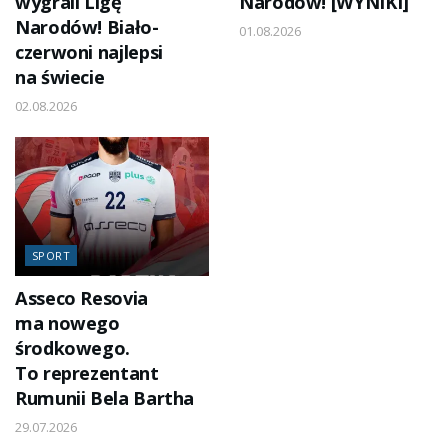
wygrali Ligę
Narodów! [WYNIKI]
Narodów! Biało-
01.08.2026
czerwoni najlepsi
na świecie
02.08.2026
SPORT
Asseco Resovia
ma nowego
środkowego.
To reprezentant
Rumunii Bela Bartha
29.07.2026