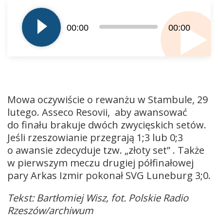
plików
dźwiękowych
00:00
00:00
Mowa oczywiście o rewanżu w Stambule, 29
lutego. Asseco Resovii, aby awansować
do finału brakuje dwóch zwycięskich setów.
Jeśli rzeszowianie przegrają 1;3 lub 0;3
o awansie zdecyduje tzw. „złoty set” . Także
w pierwszym meczu drugiej półfinałowej
pary Arkas Izmir pokonał SVG Luneburg 3;0.
Tekst: Bartłomiej Wisz, fot. Polskie Radio
Rzeszów/archiwum