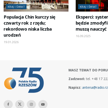
KRAJ I ŚWIAT
KRAJ I ŚWIAT
Populacja Chin kurczy się
Eksperci: syst
czwarty rok z rzędu;
będzie zmodyfi
rekordowo niska liczba
muszą nauczyć 
urodzeń
16.09.2025
19.01.2026
MASZ TEMAT DO PORU
Zadzwoń:
tel. +48 17 22
Napisz:
antena@radio.rz