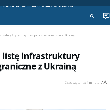
STREFA AUDIO
KALENDARZ WYDARZEŃ
truktury krytycznej m.in. przejścia graniczne z Ukrainą
istę infrastruktury
 graniczne z Ukrainą
A
Czas czytania: 1 minuta
A