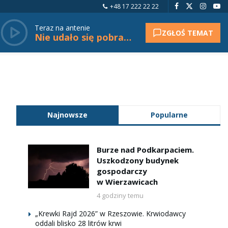
+48 17 222 22 22
Teraz na antenie
ZGŁOŚ TEMAT
Nie udało się pobrać tytułu.
Najnowsze
Popularne
Burze nad Podkarpaciem.
Uszkodzony budynek
gospodarczy
w Wierzawicach
4 godziny temu
„Krewki Rajd 2026” w Rzeszowie. Krwiodawcy
oddali blisko 28 litrów krwi