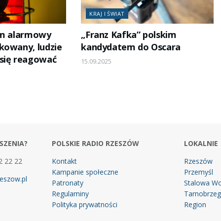
KRAJ I ŚWIAT
em alarmowy
„Franz Kafka” polskim
kowany, ludzie
kandydatem do Oscara
się reagować
15.09.2025
SZENIA?
POLSKIE RADIO RZESZÓW
LOKALNIE
2 22 22
Kontakt
Rzeszów
Kampanie społeczne
Przemyśl
eszow.pl
Patronaty
Stalowa Wo
Regulaminy
Tarnobrze
Polityka prywatności
Region