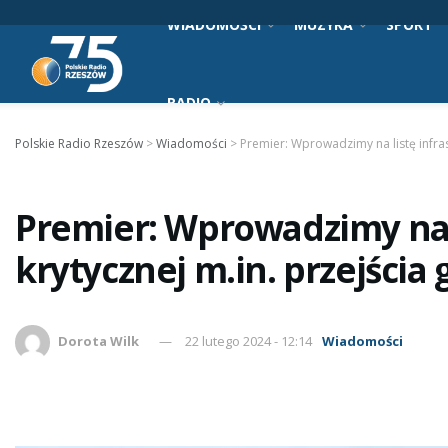
WIADOMOŚCI
MUZYKA
SPORT
RADIO
Polskie Radio Rzeszów
>
Wiadomości
>
Premier: Wprowadzimy na listę infras
Premier: Wprowadzimy na l
krytycznej m.in. przejścia
Dorota Wilk
22 lutego 2024 - 12:14
Wiadomości