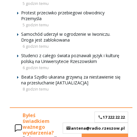
5 godzin temu
Protest przeciwko przebiegowi obwodnicy
Przemyśla
5 godzin temu
Samochód uderzył w ogrodzenie w Iwoniczu.
Droga jest zablokowana
6 godzin temu
Studenci z całego świata poznawali język i kulturę
polską na Uniwersytecie Rzeszowskim
6 godzin temu
Beata Szydło ukarana grzywną za niestawienie się
na przesłuchanie [AKTUALIZACJA]
8 godzin temu
Byłeś
17 222 22 22
świadkiem
ważnego
antena@radio.rzeszow.pl
wydarzenia?