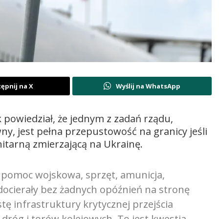
ępnij na X
Wyślij na WhatsApp
powiedział, że jednym z zadań rządu,
ny, jest pełna przepustowość na granicy jeśli
tarną zmierzającą na Ukrainę.
e pomoc wojskowa, sprzęt, amunicja,
cierały bez żadnych opóźnień na stronę
tę infrastruktury krytycznej przejścia
 dróg i torów kolejowych. To jest kwestia