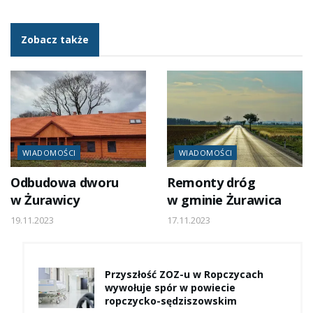
Zobacz także
WIADOMOŚCI
WIADOMOŚCI
Odbudowa dworu
Remonty dróg
w Żurawicy
w gminie Żurawica
19.11.2023
17.11.2023
Przyszłość ZOZ-u w Ropczycach
wywołuje spór w powiecie
ropczycko-sędziszowskim