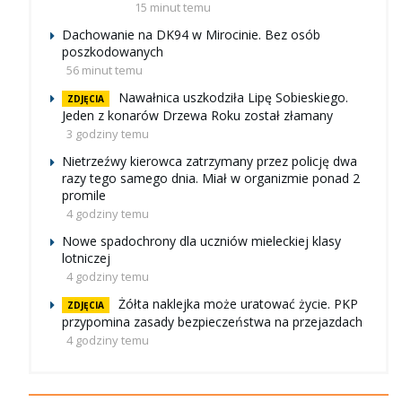
15 minut temu
Dachowanie na DK94 w Mirocinie. Bez osób
poszkodowanych
56 minut temu
Nawałnica uszkodziła Lipę Sobieskiego.
ZDJĘCIA
Jeden z konarów Drzewa Roku został złamany
3 godziny temu
Nietrzeźwy kierowca zatrzymany przez policję dwa
razy tego samego dnia. Miał w organizmie ponad 2
promile
4 godziny temu
Nowe spadochrony dla uczniów mieleckiej klasy
lotniczej
4 godziny temu
Żółta naklejka może uratować życie. PKP
ZDJĘCIA
przypomina zasady bezpieczeństwa na przejazdach
4 godziny temu