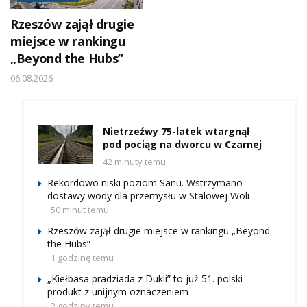
Rzeszów zajął drugie
miejsce w rankingu
„Beyond the Hubs”
06.08.2026
Nietrzeźwy 75-latek wtargnął
pod pociąg na dworcu w Czarnej
42 minuty temu
Rekordowo niski poziom Sanu. Wstrzymano
dostawy wody dla przemysłu w Stalowej Woli
50 minut temu
Rzeszów zajął drugie miejsce w rankingu „Beyond
the Hubs”
1 godzinę temu
„Kiełbasa pradziada z Dukli” to już 51. polski
produkt z unijnym oznaczeniem
2 godziny temu