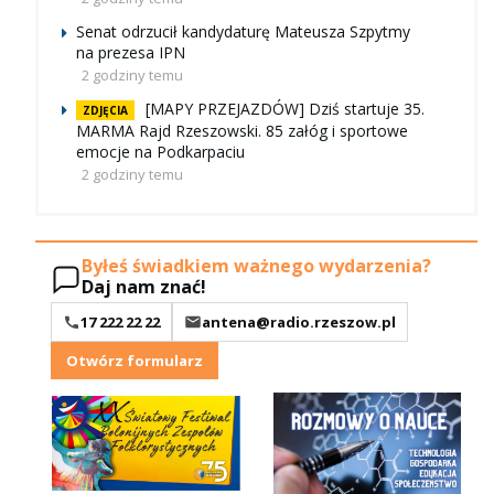
Senat odrzucił kandydaturę Mateusza Szpytmy
na prezesa IPN
2 godziny temu
[MAPY PRZEJAZDÓW] Dziś startuje 35.
ZDJĘCIA
MARMA Rajd Rzeszowski. 85 załóg i sportowe
emocje na Podkarpaciu
2 godziny temu
Byłeś świadkiem ważnego wydarzenia?
Daj nam znać!
17 222 22 22
antena@radio.rzeszow.pl
Otwórz formularz