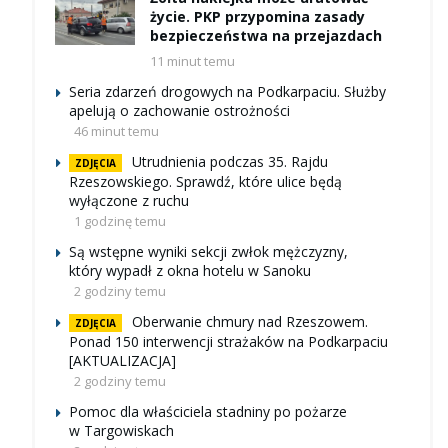
życie. PKP przypomina zasady
bezpieczeństwa na przejazdach
11 minut temu
Seria zdarzeń drogowych na Podkarpaciu. Służby
apelują o zachowanie ostrożności
46 minut temu
Utrudnienia podczas 35. Rajdu
ZDJĘCIA
Rzeszowskiego. Sprawdź, które ulice będą
wyłączone z ruchu
1 godzinę temu
Są wstępne wyniki sekcji zwłok mężczyzny,
który wypadł z okna hotelu w Sanoku
2 godziny temu
Oberwanie chmury nad Rzeszowem.
ZDJĘCIA
Ponad 150 interwencji strażaków na Podkarpaciu
[AKTUALIZACJA]
2 godziny temu
Pomoc dla właściciela stadniny po pożarze
w Targowiskach