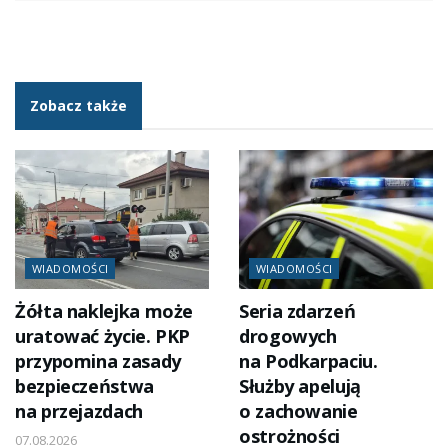
Zobacz także
WIADOMOŚCI
WIADOMOŚCI
Żółta naklejka może
Seria zdarzeń
uratować życie. PKP
drogowych
przypomina zasady
na Podkarpaciu.
bezpieczeństwa
Służby apelują
na przejazdach
o zachowanie
ostrożności
07.08.2026