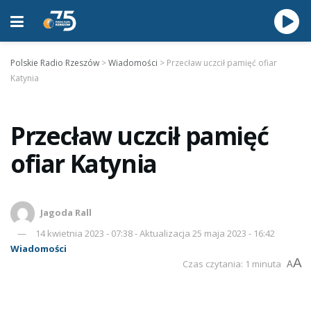
Polskie Radio Rzeszów
>
Wiadomości
>
Przecław uczcił pamięć ofiar
Katynia
Przecław uczcił pamięć
ofiar Katynia
Jagoda Rall
14 kwietnia 2023 - 07:38 - Aktualizacja 25 maja 2023 - 16:42
Wiadomości
A
Czas czytania: 1 minuta
A