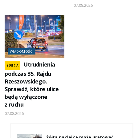
07.08.2026
WIADOMOŚCI
Utrudnienia
ZDJĘCIA
podczas 35. Rajdu
Rzeszowskiego.
Sprawdź, które ulice
będą wyłączone
z ruchu
07.08.2026
Żółta naklejka może uratować