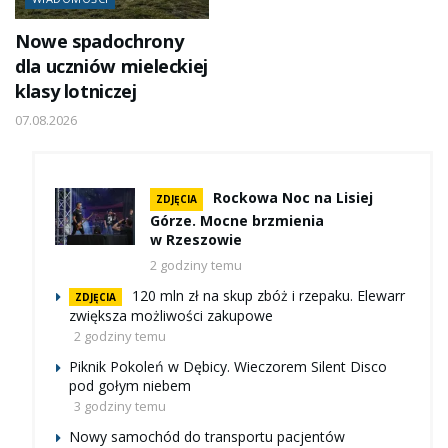
Nowe spadochrony
dla uczniów mieleckiej
klasy lotniczej
07.08.2026
Rockowa Noc na Lisiej
ZDJĘCIA
Górze. Mocne brzmienia
w Rzeszowie
2 godziny temu
120 mln zł na skup zbóż i rzepaku. Elewarr
ZDJĘCIA
zwiększa możliwości zakupowe
2 godziny temu
Piknik Pokoleń w Dębicy. Wieczorem Silent Disco
pod gołym niebem
3 godziny temu
Nowy samochód do transportu pacjentów