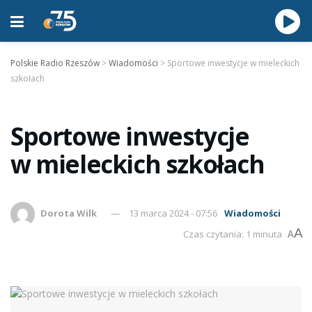
Polskie Radio Rzeszów
>
Wiadomości
>
Sportowe inwestycje w mieleckich
szkołach
Sportowe inwestycje
w mieleckich szkołach
Dorota Wilk
13 marca 2024 - 07:56
Wiadomości
A
Czas czytania: 1 minuta
A