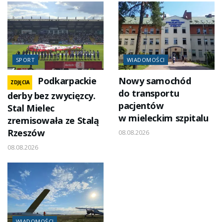
SPORT
WIADOMOŚCI
Podkarpackie
Nowy samochód
ZDJĘCIA
do transportu
derby bez zwycięzcy.
pacjentów
Stal Mielec
w mieleckim szpitalu
zremisowała ze Stalą
Rzeszów
08.08.2026
08.08.2026
WIADOMOŚCI