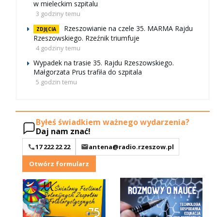
w mieleckim szpitalu
3 godziny temu
Rzeszowianie na czele 35. MARMA Rajdu
ZDJĘCIA
Rzeszowskiego. Rzeźnik triumfuje
4 godziny temu
Wypadek na trasie 35. Rajdu Rzeszowskiego.
Małgorzata Prus trafiła do szpitala
5 godzin temu
Byłeś świadkiem ważnego wydarzenia?
Daj nam znać!
17 222 22 22
antena@radio.rzeszow.pl
Otwórz formularz