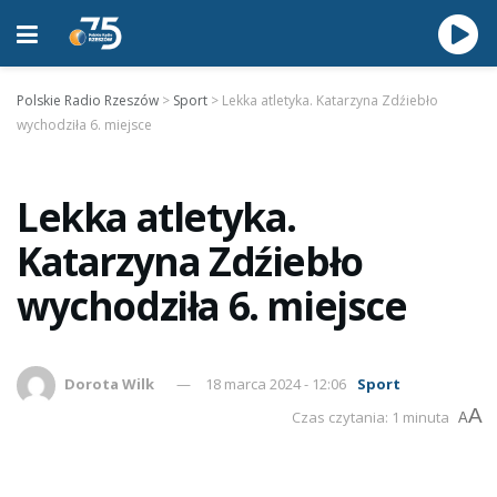
Polskie Radio Rzeszów
>
Sport
>
Lekka atletyka. Katarzyna Zdźiebło
wychodziła 6. miejsce
Lekka atletyka.
Katarzyna Zdźiebło
wychodziła 6. miejsce
Dorota Wilk
18 marca 2024 - 12:06
Sport
A
Czas czytania: 1 minuta
A