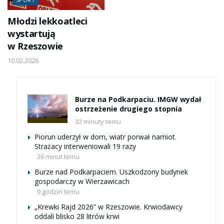
Młodzi lekkoatleci
wystartują
w Rzeszowie
10.02.2026
Burze na Podkarpaciu. IMGW wydał
ostrzeżenie drugiego stopnia
32 minuty temu
Piorun uderzył w dom, wiatr porwał namiot.
Strażacy interweniowali 19 razy
36 minut temu
Burze nad Podkarpaciem. Uszkodzony budynek
gospodarczy w Wierzawicach
9 godzin temu
„Krewki Rajd 2026” w Rzeszowie. Krwiodawcy
oddali blisko 28 litrów krwi