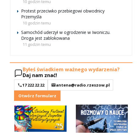
10 godzin temu
Protest przeciwko przebiegowi obwodnicy
Przemyśla
10 godzin temu
Samochód uderzył w ogrodzenie w Iwoniczu.
Droga jest zablokowana
11 godzin temu
Byłeś świadkiem ważnego wydarzenia?
Daj nam znać!
17 222 22 22
antena@radio.rzeszow.pl
Otwórz formularz