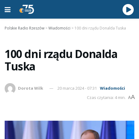
Polskie Radio Rzeszów
>
Wiadomości
>
100 dni rządu Donalda Tuska
100 dni rządu Donalda
Tuska
Dorota Wilk
20 marca 2024 - 07:31
Wiadomości
A
Czas czytania: 4 min.
A