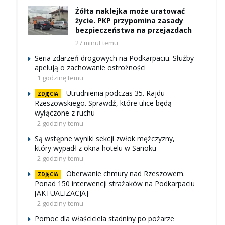
Żółta naklejka może uratować
życie. PKP przypomina zasady
bezpieczeństwa na przejazdach
27 minut temu
Seria zdarzeń drogowych na Podkarpaciu. Służby
apelują o zachowanie ostrożności
1 godzinę temu
Utrudnienia podczas 35. Rajdu
ZDJĘCIA
Rzeszowskiego. Sprawdź, które ulice będą
wyłączone z ruchu
2 godziny temu
Są wstępne wyniki sekcji zwłok mężczyzny,
który wypadł z okna hotelu w Sanoku
2 godziny temu
Oberwanie chmury nad Rzeszowem.
ZDJĘCIA
Ponad 150 interwencji strażaków na Podkarpaciu
[AKTUALIZACJA]
2 godziny temu
Pomoc dla właściciela stadniny po pożarze