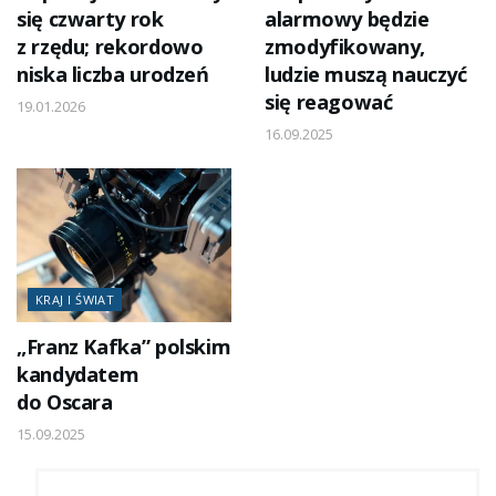
się czwarty rok
alarmowy będzie
z rzędu; rekordowo
zmodyfikowany,
niska liczba urodzeń
ludzie muszą nauczyć
się reagować
19.01.2026
16.09.2025
KRAJ I ŚWIAT
„Franz Kafka” polskim
kandydatem
do Oscara
15.09.2025