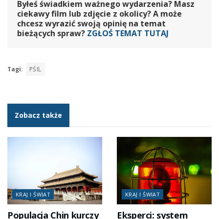
Byłeś świadkiem ważnego wydarzenia? Masz
ciekawy film lub zdjęcie z okolicy? A może
chcesz wyrazić swoją opinię na temat
bieżących spraw?
ZGŁOŚ TEMAT TUTAJ
Tagi:
PŚIL
Zobacz także
KRAJ I ŚWIAT
KRAJ I ŚWIAT
Populacja Chin kurczy
Eksperci: system