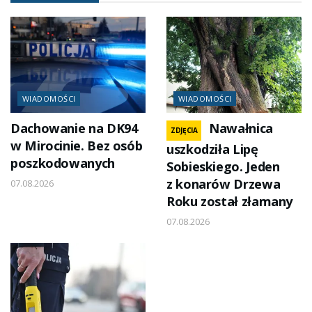
WIADOMOŚCI
WIADOMOŚCI
Dachowanie na DK94
Nawałnica
ZDJĘCIA
w Mirocinie. Bez osób
uszkodziła Lipę
poszkodowanych
Sobieskiego. Jeden
z konarów Drzewa
07.08.2026
Roku został złamany
07.08.2026