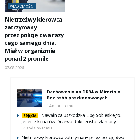
WIADOMOŚCI
Nietrzeźwy kierowca
zatrzymany
przez policję dwa razy
tego samego dnia.
Miał w organizmie
ponad 2 promile
07.08.2026
Dachowanie na DK94 w Mirocinie.
Bez osób poszkodowanych
14 minut temu
Nawałnica uszkodziła Lipę Sobieskiego.
ZDJĘCIA
Jeden z konarów Drzewa Roku został złamany
2 godziny temu
Nietrzeźwy kierowca zatrzymany przez policję dwa