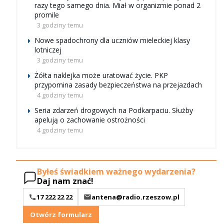
razy tego samego dnia. Miał w organizmie ponad 2
promile
3 godziny temu
Nowe spadochrony dla uczniów mieleckiej klasy
lotniczej
3 godziny temu
Żółta naklejka może uratować życie. PKP
przypomina zasady bezpieczeństwa na przejazdach
4 godziny temu
Seria zdarzeń drogowych na Podkarpaciu. Służby
apelują o zachowanie ostrożności
4 godziny temu
Byłeś świadkiem ważnego wydarzenia?
Daj nam znać!
17 222 22 22
antena@radio.rzeszow.pl
Otwórz formularz