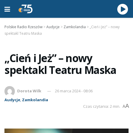
Polskie Radio Rzeszów
>
Audycje
>
Zamkolandia
>
„Cień i Jeż” – nowy
spektakl Teatru Maska
„Cień i Jeż” – nowy
spektakl Teatru Maska
Dorota Wilk
26 marca 2024 - 08:06
Audycje
,
Zamkolandia
A
Czas czytania: 2 min.
A