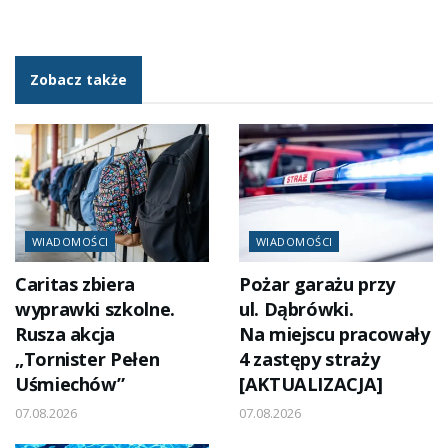
Zobacz także
WIADOMOŚCI
WIADOMOŚCI
Caritas zbiera
Pożar garażu przy
wyprawki szkolne.
ul. Dąbrówki.
Rusza akcja
Na miejscu pracowały
„Tornister Pełen
4 zastępy straży
Uśmiechów”
[AKTUALIZACJA]
07.08.2026
07.08.2026