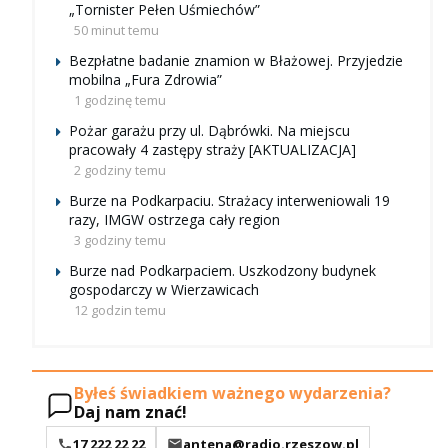
„Tornister Pełen Uśmiechów”
50 minut temu
Bezpłatne badanie znamion w Błażowej. Przyjedzie
mobilna „Fura Zdrowia”
1 godzinę temu
Pożar garażu przy ul. Dąbrówki. Na miejscu
pracowały 4 zastępy straży [AKTUALIZACJA]
2 godziny temu
Burze na Podkarpaciu. Strażacy interweniowali 19
razy, IMGW ostrzega cały region
3 godziny temu
Burze nad Podkarpaciem. Uszkodzony budynek
gospodarczy w Wierzawicach
12 godzin temu
Byłeś świadkiem ważnego wydarzenia?
Daj nam znać!
17 222 22 22
antena@radio.rzeszow.pl