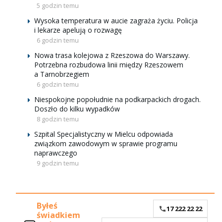
5 godzin temu
Wysoka temperatura w aucie zagraża życiu. Policja
i lekarze apelują o rozwagę
6 godzin temu
Nowa trasa kolejowa z Rzeszowa do Warszawy.
Potrzebna rozbudowa linii między Rzeszowem
a Tarnobrzegiem
6 godzin temu
Niespokojne popołudnie na podkarpackich drogach.
Doszło do kilku wypadków
8 godzin temu
Szpital Specjalistyczny w Mielcu odpowiada
związkom zawodowym w sprawie programu
naprawczego
9 godzin temu
Byłeś
17 222 22 22
świadkiem