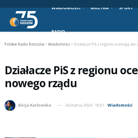
WIADOMOŚCI
MUZYKA
SPORT
RADIO
Polskie Radio Rzeszów
>
Wiadomości
>
Działacze PiS z regionu oceniają st
Działacze PiS z regionu oce
nowego rządu
Alicja Karłowska
26 marca 2024 - 16:51
Wiadomości