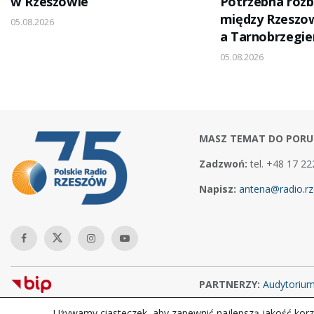
w Rzeszowie
Potrzebna rozb
między Rzesz
05.08.2026
a Tarnobrzegi
05.08.2026
MASZ TEMAT DO PORU
Zadzwoń:
tel. +48 17 22
Napisz:
antena@radio.rz
PARTNERZY:
Audytoriu
Używamy ciasteczek, aby zapewnić najlepszą jakość korzy