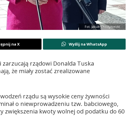
Fot. Jakub Chodyniecki
ępnij na X
Wyślij na WhatsApp
i zarzucają rządowi Donalda Tuska
ają, że miały zostać zrealizowane
powodzeń rządu są wysokie ceny żywności
pominał o niewprowadzeniu tzw. babciowego,
zy zwiększenia kwoty wolnej od podatku do 60