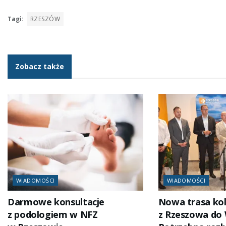
Tagi:
RZESZÓW
Zobacz także
WIADOMOŚCI
WIADOMOŚCI
Darmowe konsultacje
Nowa trasa ko
z podologiem w NFZ
z Rzeszowa do