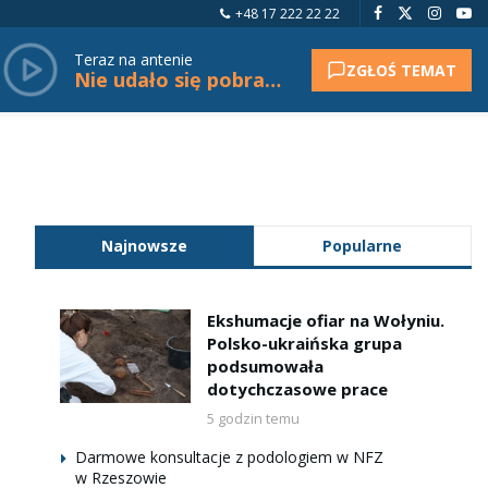
+48 17 222 22 22
Teraz na antenie
ZGŁOŚ TEMAT
Nie udało się pobrać tytułu.
Najnowsze
Popularne
Ekshumacje ofiar na Wołyniu.
Polsko-ukraińska grupa
podsumowała
dotychczasowe prace
5 godzin temu
Darmowe konsultacje z podologiem w NFZ
w Rzeszowie