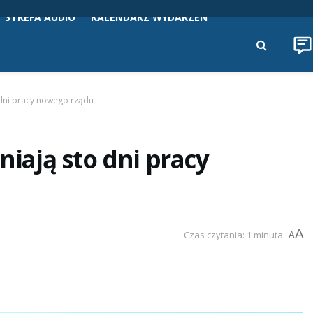
STREFA AUDIO
KALENDARZ WYDARZEŃ
o dni pracy nowego rządu
niają sto dni pracy
A
Czas czytania: 1 minuta
A