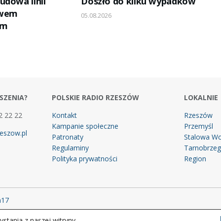
udowa linii
Doszło do kilku wypadków
owem
05.08.2026
em
SZENIA?
POLSKIE RADIO RZESZÓW
LOKALNIE
2 22 22
Kontakt
Rzeszów
Kampanie społeczne
Przemyśl
eszow.pl
Patronaty
Stalowa Wo
Regulaminy
Tarnobrze
Polityka prywatności
Region
m17
stania z naszej witryny.