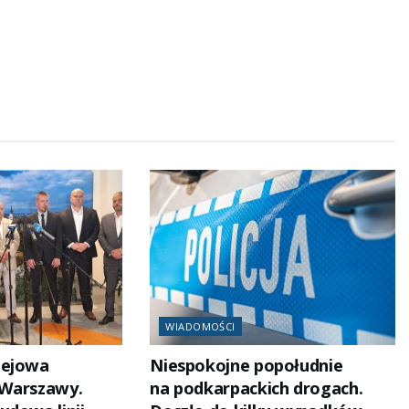
WIADOMOŚCI
lejowa
Niespokojne popołudnie
 Warszawy.
na podkarpackich drogach.