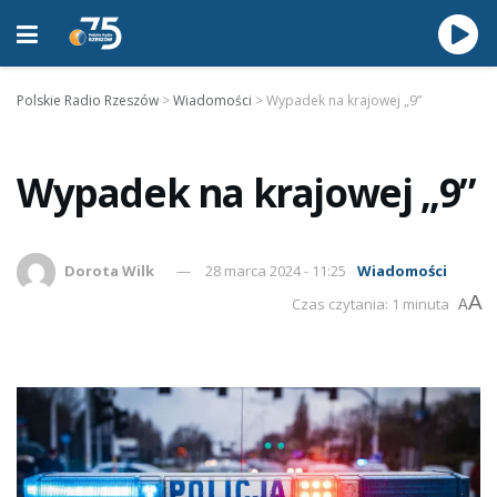
Polskie Radio Rzeszów
>
Wiadomości
>
Wypadek na krajowej „9”
Wypadek na krajowej „9”
Dorota Wilk
28 marca 2024 - 11:25
Wiadomości
A
Czas czytania: 1 minuta
A