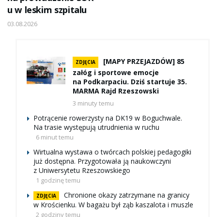
u w leskim szpitalu
03.08.2026
[MAPY PRZEJAZDÓW] 85
ZDJĘCIA
załóg i sportowe emocje
na Podkarpaciu. Dziś startuje 35.
MARMA Rajd Rzeszowski
3 minuty temu
Potrącenie rowerzysty na DK19 w Boguchwale.
Na trasie występują utrudnienia w ruchu
6 minut temu
Wirtualna wystawa o twórcach polskiej pedagogiki
już dostępna. Przygotowała ją naukowczyni
z Uniwersytetu Rzeszowskiego
1 godzinę temu
Chronione okazy zatrzymane na granicy
ZDJĘCIA
w Krościenku. W bagażu był ząb kaszalota i muszle
2 godziny temu