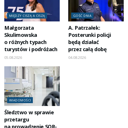
MIĘDZY CISZĄ A CISZĄ
GOŚĆ DNIA
Małgorzata
A. Patrzałek:
Skulimowska
Posterunki policji
o różnych typach
będą działać
turystów i podróżach
przez całą dobę
05.08.2026
04.08.2026
WIADOMOŚCI
Śledztwo w sprawie
przetargu
na prowadzenie SOR-