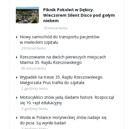
Piknik Pokoleń w Dębicy.
Wieczorem Silent Disco pod gołym
niebem
18 minut temu
Nowy samochód do transportu pacjentów
w mieleckim szpitalu
29 minut temu
Rzeszowianie na dwóch pierwszych miejscach
Marma 35. Rajdu Rzeszowskiego
45 minut temu
Wypadek na trasie 35. Rajdu Rzeszowskiego.
Małgorzata Prus trafiła do szpitala
2 godziny temu
Motocykliści znów jadą śladami historii. Rozpoczął
się 10. rajd edukacyjny
3 godziny temu
Woda w Polance Horynieckiej znów nadaje się
do picia. Są wyniki badań
3 godziny temu