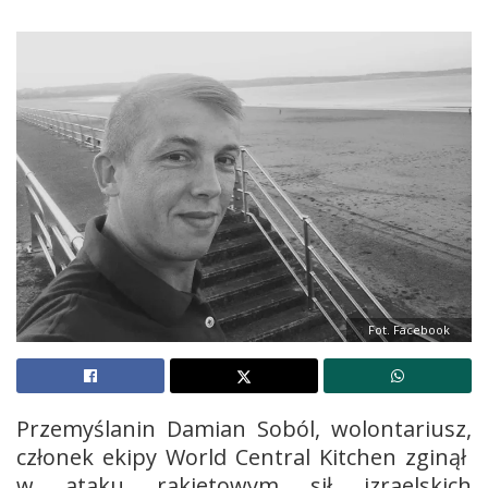
Fot. Facebook
Przemyślanin Damian Soból, wolontariusz,
członek ekipy World Central Kitchen zginął
w ataku rakietowym sił izraelskich