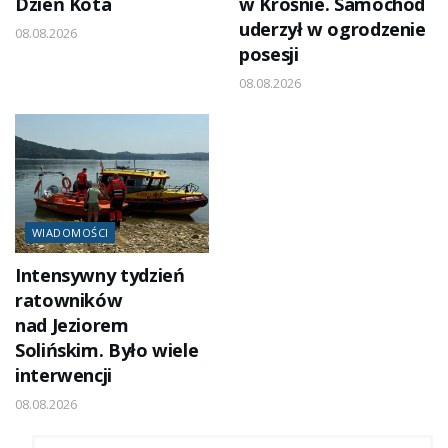
Dzień Kota
w Krośnie. Samochód
uderzył w ogrodzenie
08.08.2026
posesji
08.08.2026
WIADOMOŚCI
Intensywny tydzień
ratowników
nad Jeziorem
Solińskim. Było wiele
interwencji
08.08.2026