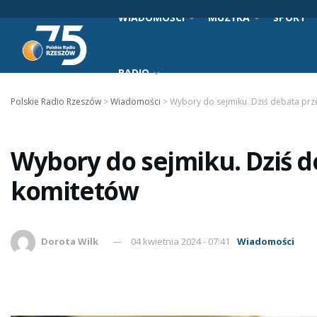
WIADOMOŚCI
MUZYKA
SPORT
RADIO
Polskie Radio Rzeszów
>
Wiadomości
>
Wybory do sejmiku. Dziś debata prz
Wybory do sejmiku. Dziś d
komitetów
Dorota Wilk
04 kwietnia 2024 - 07:41
Wiadomości