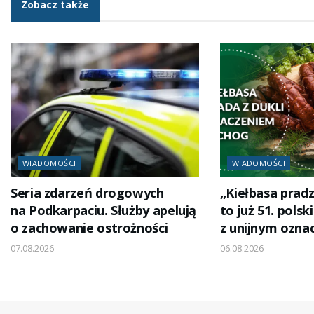
Zobacz także
WIADOMOŚCI
WIADOMOŚCI
Seria zdarzeń drogowych
„Kiełbasa pradz
na Podkarpaciu. Służby apelują
to już 51. polsk
o zachowanie ostrożności
z unijnym ozna
07.08.2026
06.08.2026