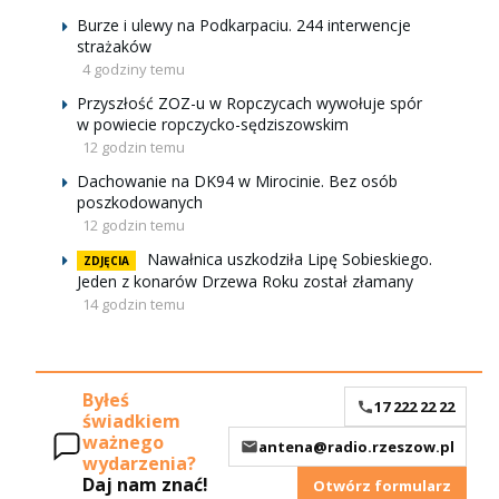
Burze i ulewy na Podkarpaciu. 244 interwencje
strażaków
4 godziny temu
Przyszłość ZOZ-u w Ropczycach wywołuje spór
w powiecie ropczycko-sędziszowskim
12 godzin temu
Dachowanie na DK94 w Mirocinie. Bez osób
poszkodowanych
12 godzin temu
Nawałnica uszkodziła Lipę Sobieskiego.
ZDJĘCIA
Jeden z konarów Drzewa Roku został złamany
14 godzin temu
Byłeś
17 222 22 22
świadkiem
ważnego
antena@radio.rzeszow.pl
wydarzenia?
Daj nam znać!
Otwórz formularz