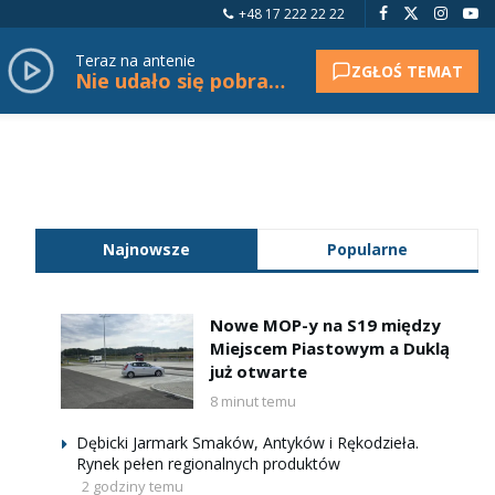
+48 17 222 22 22
Teraz na antenie
ZGŁOŚ TEMAT
Nie udało się pobrać tytułu.
Najnowsze
Popularne
Nowe MOP-y na S19 między
Miejscem Piastowym a Duklą
już otwarte
8 minut temu
Dębicki Jarmark Smaków, Antyków i Rękodzieła.
Rynek pełen regionalnych produktów
2 godziny temu