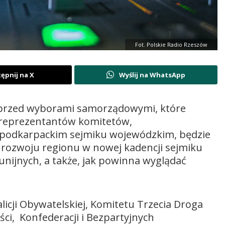
Fot. Polskie Radio Rzeszów
ępnij na X
Wyślij na WhatsApp
at przed wyborami samorządowymi, które
o reprezentantów komitetów,
 podkarpackim sejmiku wojewódzkim, będzie
 rozwoju regionu w nowej kadencji sejmiku
ijnych, a także, jak powinna wyglądać
icji Obywatelskiej, Komitetu Trzecia Droga
ści, Konfederacji i Bezpartyjnych