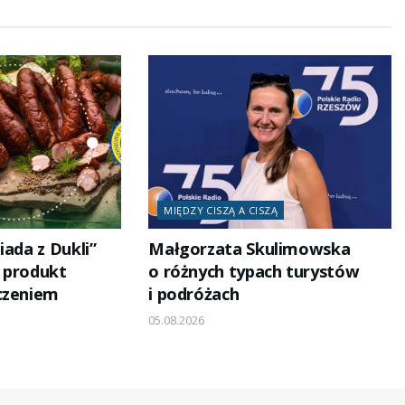
MIĘDZY CISZĄ A CISZĄ
iada z Dukli”
Małgorzata Skulimowska
i produkt
o różnych typach turystów
czeniem
i podróżach
05.08.2026