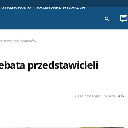
STREFA AUDIO
KALENDARZ WYDARZEŃ
edstawicieli komitetów
ebata przedstawicieli
A
Czas czytania: 1 minuta
A