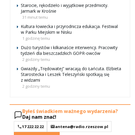
Starocie, rękodzieło i wyjątkowe przedmioty.
Jarmark w Krośnie
31 minut temu
Kultura łowiecka i przyrodnicza edukacja. Festiwal
w Parku Miejskim w Nisku
1 godzinę temu
Dużo turystów i kilkanaście interwencji. Pracowity
tydzień dla bieszczadzkich GOPR-owców
2 godziny temu
Gwiazdy „Trędowatej” wracają do Łańcuta. Elżbieta
Starostecka i Leszek Teleszyński spotkają się
z widzami
2 godziny temu
Byłeś świadkiem ważnego wydarzenia?
Daj nam znać!
17 222 22 22
antena@radio.rzeszow.pl